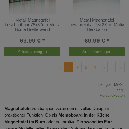
Metall Magnettafel
Metall Magnettafel
beschreibbar 78x37cm Motiv
beschreibbar 78x37cm Motiv
Bunte Bretterwand
Herzballon
69,99 € *
69,99 € *
Artikel anzeigen
Artikel anzeigen
1
2
3
4
5
*
inkl. ges. MwSt.
zzgl.
Versandkosten
Magnettafeln
von banjado verbinden stilvolles Design mit
praktischer Funktion. Ob als
Memoboard in der Küche
,
Magnettafel im Büro
oder dekorative
Pinnwand im Flur
-
unsere Modelle helfen Ihnen dabei, Notizen, Termine, Fotos und