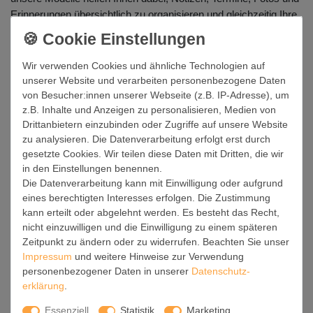
Erinnerungen übersichtlich zu organisieren und gleichzeitig Ihre
Wände aufzuwerten.
Entdecken Sie hochwertige
Magnettafeln in vielen Größen,
Wir verwenden Cookies und ähnliche Technologien auf
Formen und Designs
- von modern und minimalistisch bis
unserer Website und verarbeiten personenbezogene Daten
kreativ und individuell. Mit über 2.800 Motiven,
von Besucher:innen unserer Webseite (z.B. IP-Adresse), um
personalisierbaren Varianten und langlebiger Qualität aus
z.B. Inhalte und Anzeigen zu personalisieren, Medien von
deutscher Manufaktur finden Sie bei banjado genau die
Drittanbietern einzubinden oder Zugriffe auf unsere Website
Magnettafel, die zu Ihrem Zuhause oder Arbeitsplatz passt.
zu analysieren. Die Datenverarbeitung erfolgt erst durch
gesetzte Cookies. Wir teilen diese Daten mit Dritten, die wir
Magnettafeln für Küche, Büro und
in den Einstellungen benennen.
Flur
Die Datenverarbeitung kann mit Einwilligung oder aufgrund
eines berechtigten Interesses erfolgen. Die Zustimmung
Eine Magnettafel ist die ideale Lösung, wenn Sie Ordnung stilvoll
kann erteilt oder abgelehnt werden. Es besteht das Recht,
gestalten möchten. In der Küche dient sie als praktisches
nicht einzuwilligen und die Einwilligung zu einem späteren
Memoboard
für Einkaufslisten, Wochenpläne oder Rezepte. Im
Zeitpunkt zu ändern oder zu widerrufen. Beachten Sie unser
Büro unterstützt sie Sie bei Ideen, Aufgaben und Terminen. Im
Impressum
und weitere Hinweise zur Verwendung
Flur wird sie zur dekorativen Pinnwand für Post,
personenbezogener Daten in unserer
Daten­schutz­
Schlüsselnotizen oder persönliche Erinnerungen.
erklärung
.
Essenziell
Statistik
Marketing
Je nach Einsatzbereich können Sie zwischen großen und