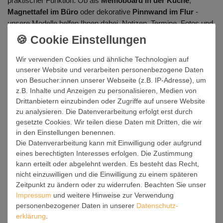
praktischer Funktion. Ob als
Memoboard in der Küche
,
Magnettafel im Büro
oder dekorative
Pinnwand im Flur
-
unsere Modelle helfen Ihnen dabei, Notizen, Termine, Fotos und
Erinnerungen übersichtlich zu organisieren und gleichzeitig Ihre
Wände aufzuwerten.
Wir verwenden Cookies und ähnliche Technologien auf
Entdecken Sie hochwertige
Magnettafeln in vielen Größen,
unserer Website und verarbeiten personenbezogene Daten
Formen und Designs
- von modern und minimalistisch bis
von Besucher:innen unserer Webseite (z.B. IP-Adresse), um
kreativ und individuell. Mit über 2.800 Motiven,
z.B. Inhalte und Anzeigen zu personalisieren, Medien von
personalisierbaren Varianten und langlebiger Qualität aus
Drittanbietern einzubinden oder Zugriffe auf unsere Website
deutscher Manufaktur finden Sie bei banjado genau die
zu analysieren. Die Datenverarbeitung erfolgt erst durch
Magnettafel, die zu Ihrem Zuhause oder Arbeitsplatz passt.
gesetzte Cookies. Wir teilen diese Daten mit Dritten, die wir
in den Einstellungen benennen.
Magnettafeln für Küche, Büro und
Die Datenverarbeitung kann mit Einwilligung oder aufgrund
Flur
eines berechtigten Interesses erfolgen. Die Zustimmung
kann erteilt oder abgelehnt werden. Es besteht das Recht,
Eine Magnettafel ist die ideale Lösung, wenn Sie Ordnung stilvoll
nicht einzuwilligen und die Einwilligung zu einem späteren
gestalten möchten. In der Küche dient sie als praktisches
Zeitpunkt zu ändern oder zu widerrufen. Beachten Sie unser
Memoboard
für Einkaufslisten, Wochenpläne oder Rezepte. Im
Impressum
und weitere Hinweise zur Verwendung
Büro unterstützt sie Sie bei Ideen, Aufgaben und Terminen. Im
personenbezogener Daten in unserer
Daten­schutz­
erklärung
.
Flur wird sie zur dekorativen Pinnwand für Post,