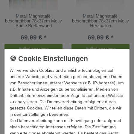
Metall Magnettafel
Metall Magnettafel
beschreibbar 78x37cm Motiv
beschreibbar 78x37cm Motiv
Bunte Bretterwand
Herzballon
69,99 € *
69,99 € *
Artikel anzeigen
Artikel anzeigen
Wir verwenden Cookies und ähnliche Technologien auf
unserer Website und verarbeiten personenbezogene Daten
von Besucher:innen unserer Webseite (z.B. IP-Adresse), um
z.B. Inhalte und Anzeigen zu personalisieren, Medien von
Drittanbietern einzubinden oder Zugriffe auf unsere Website
zu analysieren. Die Datenverarbeitung erfolgt erst durch
gesetzte Cookies. Wir teilen diese Daten mit Dritten, die wir
in den Einstellungen benennen.
Die Datenverarbeitung kann mit Einwilligung oder aufgrund
Stahl Magnettafel rund 47cm
Stahl Magnettafel Anthrazit
eines berechtigten Interesses erfolgen. Die Zustimmung
Herzballon
37x78cm
kann erteilt oder abgelehnt werden. Es besteht das Recht,