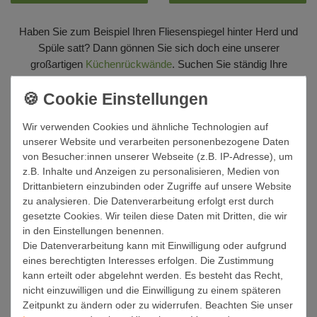
Haben Sie zum Beispiel Ihren Fliesenspiegel hinter Herd und
Spüle satt? Dann gönnen Sie sich doch eine unserer
großartigen
Küchenrückwände
. Suchen Sie ständig Ihre
Autoschlüssel? Dann montieren Sie sich einen unserer genialen
Schlüsselkästen
direkt neben der Wohnungstür. Fehlt es Ihrem
Bad ein wenig an Schwung? Unsere
WC-Sitze
sind einfach
Wir verwenden Cookies und ähnliche Technologien auf
legendär!
unserer Website und verarbeiten personenbezogene Daten
Und auch Wohnzimmer und Büro sowie das Kinderzimmer
von Besucher:innen unserer Webseite (z.B. IP-Adresse), um
z.B. Inhalte und Anzeigen zu personalisieren, Medien von
können Sie mit
Wohnaccessoires
von banjado ausstatten. Von
Drittanbietern einzubinden oder Zugriffe auf unsere Website
der schicken
Wanduhr
bis zum wiederverwendbaren
zu analysieren. Die Datenverarbeitung erfolgt erst durch
Wandkalender
sind Ihrer Fantasie keine Grenze gesetzt.
gesetzte Cookies. Wir teilen diese Daten mit Dritten, die wir
Schauen Sie sich jetzt in unserem Sortiment um und finden Ihr
in den Einstellungen benennen.
neues Highlight für jeden Raum! Denn banjado macht Ihre Welt
Die Datenverarbeitung kann mit Einwilligung oder aufgrund
bunter! Haben Sie noch Fragen zu unseren Stücken? Dann
eines berechtigten Interesses erfolgen. Die Zustimmung
stehen wir Ihnen ebenso gern zur Verfügung.
kann erteilt oder abgelehnt werden. Es besteht das Recht,
nicht einzuwilligen und die Einwilligung zu einem späteren
Zeitpunkt zu ändern oder zu widerrufen. Beachten Sie unser