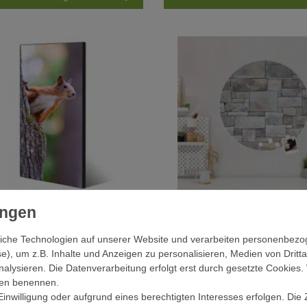
agnettafel Hochformat 78x37cm
Stahl Magnettafel rund 4
Eichhörnchen
Natursteinmauer
iche Technologien auf unserer Website und verarbeiten personenbez
e), um z.B. Inhalte und Anzeigen zu personalisieren, Medien von Dritt
69,99 € *
52,99 € *
nalysieren. Die Datenverarbeitung erfolgt erst durch gesetzte Cookies. 
ngen benennen.
Artikel anzeigen
In den Warenkorb
inwilligung oder aufgrund eines berechtigten Interesses erfolgen. Die