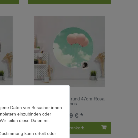
7cm
Stahl Magnettafel rund 47cm Rosa
Ballons
ogene Daten von Besucher:innen
anbietern einzubinden oder
52,99 € *
Wir teilen diese Daten mit
In den Warenkorb
 Zustimmung kann erteilt oder