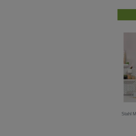
Erwachsene
4448
Kinderwelt
2274
Lustig
425
Saisonal
4691
Frühling
2405
Sommer
3415
Herbst
563
Winter
325
Geburtstag
300
Schule
3
Hochzeit
174
Stahl M
Valentinstag
305
Ostern
47
Halloween
40