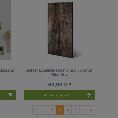
lzbretter
Stahl Magnettafel Hochformat 78x37cm
Altes Holz
69,99 € *
Artikel anzeigen
1
2
3
4
5