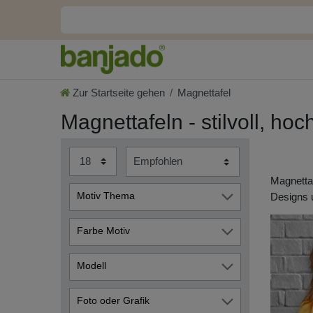
Zur Startseite gehen
Magnettafel
Magnettafeln - stilvoll, hoc
Magnettaf
Motiv Thema
Designs u
Bestseller
177
Farbe Motiv
Blumen & Blüten
1034
119
5
792
Natur
Modell
2095
Uni-Farben / Einfarbig
ohne Motiv - Blanco
Orange
Pusteblume
70
Glas Magnettafel im
1776
Foto oder Grafik
Querformat
Holz
1589
1438
650
217