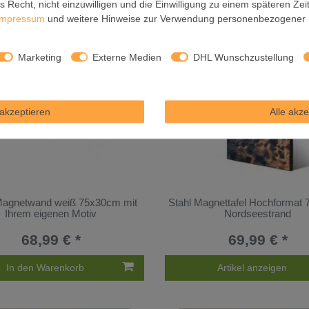
 Recht, nicht einzuwilligen und die Einwilligung zu einem späteren Ze
Impressum
und weitere Hinweise zur Verwendung personenbezogener 
Marketing
Externe Medien
DHL Wunschzustellung
akzeptieren
Alle akze
 Magnetwand weiß 75x30cm mit
Stahl Magnettafel Hochformat
Ihrem eigenen Motiv
Nordseestrand
68,99 € *
69,99 € *
In den Warenkorb
Artikel anzeigen