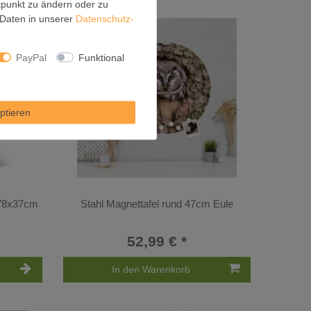
itpunkt zu ändern oder zu
Daten in unserer
Daten­schutz­
PayPal
Funktional
ptieren
 78x37cm
Stahl Magnettafel rund 47cm Eule
52,99 € *
In den Warenkorb