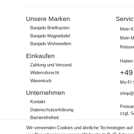
Unsere Marken
Servi
Banjado Briefkasten
Mein K
Banjado Magnettafel
Mein M
Banjado Wohnwelten
Retour
Einkaufen
Haben 
Zahlung und Versand
+49
Widerrufs­recht
Warenkorb
Mo-Fr 
Unternehmen
shop@
Kontakt
Preisa
Daten­schutz­erklärung
zzgl. 
Barrierefreiheit
AGB
Wir verwenden Cookies und ähnliche Technologien auf
Impressum