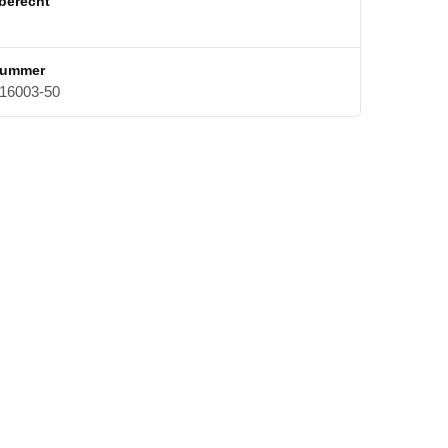
berecht
nummer
16003-50