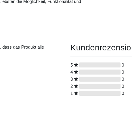
ebsten die Möglichkeit, Funktionalität und
Kundenrezensi
t, dass das Produkt alle
5
0
4
0
3
0
2
0
1
0