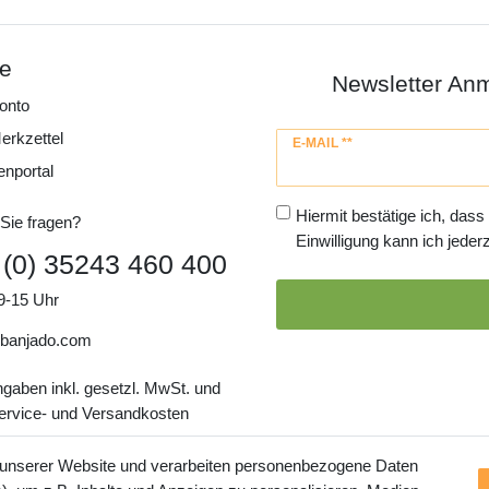
ce
Newsletter An
onto
erkzettel
Newsletter
E-MAIL **
Honig
enportal
Hiermit bestätige ich, dass
Sie fragen?
Einwilligung kann ich jederz
 (0) 35243 460 400
9-15 Uhr
banjado.com
ngaben inkl. gesetzl. MwSt. und
Service- und Versandkosten
 unserer Website und verarbeiten personenbezogene Daten