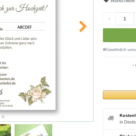
Wunschliste
Gewöhnlich versa
-
Kostenl
in Deut