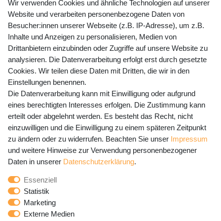
+49 (0) 35243 460 400
Wir verwenden Cookies und ähnliche Technologien auf unserer
Website und verarbeiten personenbezogene Daten von
Mo-Fr 9-15 Uhr
Besucher:innen unserer Webseite (z.B. IP-Adresse), um z.B.
Inhalte und Anzeigen zu personalisieren, Medien von
shop@banjado.com
Drittanbietern einzubinden oder Zugriffe auf unsere Website zu
analysieren. Die Datenverarbeitung erfolgt erst durch gesetzte
Preisangaben inkl. gesetzl. MwSt. und zzgl. Service- und
Cookies. Wir teilen diese Daten mit Dritten, die wir in den
Versandkosten
Einstellungen benennen.
Die Datenverarbeitung kann mit Einwilligung oder aufgrund
eines berechtigten Interesses erfolgen. Die Zustimmung kann
erteilt oder abgelehnt werden. Es besteht das Recht, nicht
Newsletter Anmeldung - Keine Angebote
einzuwilligen und die Einwilligung zu einem späteren Zeitpunkt
mehr verpassen!
zu ändern oder zu widerrufen. Beachten Sie unser
Impressum
und weitere Hinweise zur Verwendung personenbezogener
Newsletter
E-MAIL **
Daten in unserer
Daten­schutz­erklärung
.
Honig
Essenziell
Hiermit bestätige ich, dass ich die
Daten­schutz­erklärung
Statistik
gelesen habe. Meine Einwilligung kann ich jederzeit
Marketing
widerrufen.**
Externe Medien