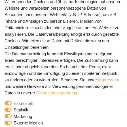
+49 (0) 35243 460 400
Wir verwenden Cookies und ähnliche Technologien auf unserer
Website und verarbeiten personenbezogene Daten von
Mo-Fr 9-15 Uhr
Besucher:innen unserer Webseite (z.B. IP-Adresse), um z.B.
Inhalte und Anzeigen zu personalisieren, Medien von
shop@banjado.com
Drittanbietern einzubinden oder Zugriffe auf unsere Website zu
analysieren. Die Datenverarbeitung erfolgt erst durch gesetzte
Preisangaben inkl. gesetzl. MwSt. und zzgl. Service- und
Cookies. Wir teilen diese Daten mit Dritten, die wir in den
Versandkosten
Einstellungen benennen.
Die Datenverarbeitung kann mit Einwilligung oder aufgrund
eines berechtigten Interesses erfolgen. Die Zustimmung kann
erteilt oder abgelehnt werden. Es besteht das Recht, nicht
Newsletter Anmeldung - Keine Angebote
einzuwilligen und die Einwilligung zu einem späteren Zeitpunkt
mehr verpassen!
zu ändern oder zu widerrufen. Beachten Sie unser
Impressum
und weitere Hinweise zur Verwendung personenbezogener
Newsletter
E-MAIL **
Daten in unserer
Daten­schutz­erklärung
.
Honig
Essenziell
Hiermit bestätige ich, dass ich die
Daten­schutz­erklärung
Statistik
gelesen habe. Meine Einwilligung kann ich jederzeit
Marketing
widerrufen.**
Externe Medien