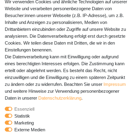
+49 (0) 35243 460 400
Wir verwenden Cookies und ähnliche Technologien auf unserer
Website und verarbeiten personenbezogene Daten von
Mo-Fr 9-15 Uhr
Besucher:innen unserer Webseite (z.B. IP-Adresse), um z.B.
Inhalte und Anzeigen zu personalisieren, Medien von
shop@banjado.com
Drittanbietern einzubinden oder Zugriffe auf unsere Website zu
analysieren. Die Datenverarbeitung erfolgt erst durch gesetzte
Preisangaben inkl. gesetzl. MwSt. und zzgl. Service- und
Cookies. Wir teilen diese Daten mit Dritten, die wir in den
Versandkosten
Einstellungen benennen.
Die Datenverarbeitung kann mit Einwilligung oder aufgrund
eines berechtigten Interesses erfolgen. Die Zustimmung kann
erteilt oder abgelehnt werden. Es besteht das Recht, nicht
Newsletter Anmeldung - Keine Angebote
einzuwilligen und die Einwilligung zu einem späteren Zeitpunkt
mehr verpassen!
zu ändern oder zu widerrufen. Beachten Sie unser
Impressum
und weitere Hinweise zur Verwendung personenbezogener
Newsletter
E-MAIL **
Daten in unserer
Daten­schutz­erklärung
.
Honig
Essenziell
Hiermit bestätige ich, dass ich die
Daten­schutz­erklärung
Statistik
gelesen habe. Meine Einwilligung kann ich jederzeit
Marketing
widerrufen.**
Externe Medien