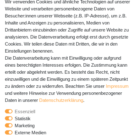
+49 (0) 35243 460 400
Wir verwenden Cookies und ähnliche Technologien auf unserer
Website und verarbeiten personenbezogene Daten von
Mo-Fr 9-15 Uhr
Besucher:innen unserer Webseite (z.B. IP-Adresse), um z.B.
Inhalte und Anzeigen zu personalisieren, Medien von
shop@banjado.com
Drittanbietern einzubinden oder Zugriffe auf unsere Website zu
analysieren. Die Datenverarbeitung erfolgt erst durch gesetzte
Preisangaben inkl. gesetzl. MwSt. und zzgl. Service- und
Cookies. Wir teilen diese Daten mit Dritten, die wir in den
Versandkosten
Einstellungen benennen.
Die Datenverarbeitung kann mit Einwilligung oder aufgrund
eines berechtigten Interesses erfolgen. Die Zustimmung kann
erteilt oder abgelehnt werden. Es besteht das Recht, nicht
Newsletter Anmeldung - Keine Angebote
einzuwilligen und die Einwilligung zu einem späteren Zeitpunkt
mehr verpassen!
zu ändern oder zu widerrufen. Beachten Sie unser
Impressum
und weitere Hinweise zur Verwendung personenbezogener
Newsletter
E-MAIL **
Daten in unserer
Daten­schutz­erklärung
.
Honig
Essenziell
Hiermit bestätige ich, dass ich die
Daten­schutz­erklärung
Statistik
gelesen habe. Meine Einwilligung kann ich jederzeit
Marketing
widerrufen.**
Externe Medien