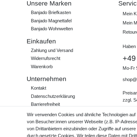
Unsere Marken
Servi
Banjado Briefkasten
Mein K
Banjado Magnettafel
Mein M
Banjado Wohnwelten
Retour
Einkaufen
Haben 
Zahlung und Versand
+49
Widerrufs­recht
Warenkorb
Mo-Fr 
Unternehmen
shop@
Kontakt
Preisa
Daten­schutz­erklärung
zzgl. 
Barrierefreiheit
AGB
Wir verwenden Cookies und ähnliche Technologien auf
Impressum
von Besucher:innen unserer Webseite (z.B. IP-Adresse)
von Drittanbietern einzubinden oder Zugriffe auf unsere
Werde Teil unserer
durch gesetzte Cookies. Wir teilen diese Daten mit Drit