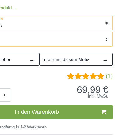
rodukt …
EN
→
→
behör
mehr mit diesem Motiv
(1)
69,99
€
inkl. MwSt.
In den Warenkorb
ndfertig in 1-2 Werktagen