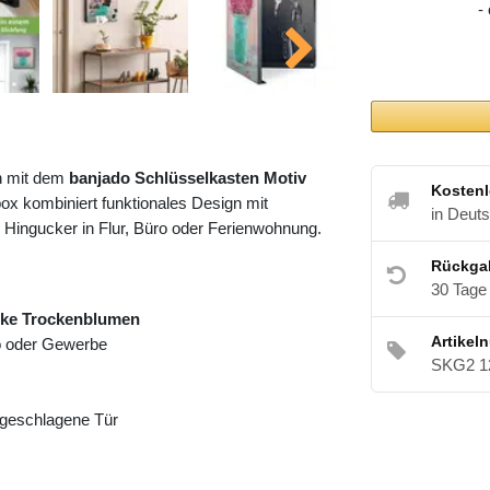
-
h mit dem
banjado Schlüsselkasten Motiv
Kostenl
ox kombiniert funktionales Design mit
in Deut
 Hingucker in Flur, Büro oder Ferienwohnung.
Rückga
30 Tage
nke Trockenblumen
Artikel
ro oder Gewerbe
SKG2 1
angeschlagene Tür