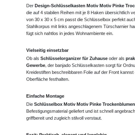
Der
Design-Schlüsselkasten Motiv Motiv Pinke Tr
die auf 4 stabilen Reihen mit je 8 Haken übersichtlich
von 30 x 30 x 5 cm passt die Schlüsselbox perfekt auc
Stahlkorpus mit links angeschlagenem Türscharnier har
fügt sich nahtlos in jedes Wohnambiente ein.
Vielseitig einsetzbar
Ob als
Schlüsselorganizer für Zuhause
oder als
prak
Gewerbe
, der banjado Schlüsselkasten sorgt für Ordn
Kreidestiften beschreibbaren Folie auf der Front kannst
Oberfläche festhalten.
Einfache Montage
Die
Schlüsselbox Motiv Motiv Pinke Trockenblumen
Befestigungsmaterial geliefert und ist schnell angebrach
griffbereit und zugleich stilvoll verstaut.
Fazit: Praktisch, elegant und langlebig