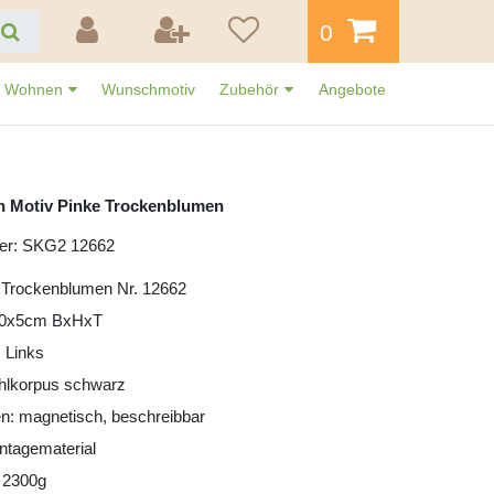
0
Wohnen
Wunschmotiv
Zubehör
Angebote
n Motiv Pinke Trockenblumen
er: SKG2 12662
 Trockenblumen Nr. 12662
30x5cm BxHxT
 Links
ahlkorpus schwarz
n: magnetisch, beschreibbar
ntagematerial
 2300g