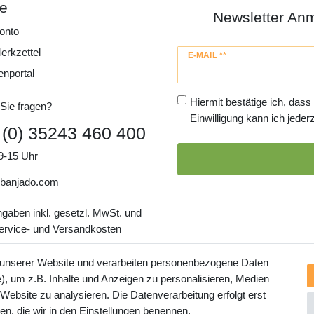
ce
Newsletter An
onto
erkzettel
Newsletter
E-MAIL **
Honig
enportal
Hiermit bestätige ich, dass
Sie fragen?
Einwilligung kann ich jederz
 (0) 35243 460 400
9-15 Uhr
banjado.com
ngaben inkl. gesetzl. MwSt. und
Service- und Versandkosten
 unserer Website und verarbeiten personenbezogene Daten
, um z.B. Inhalte und Anzeigen zu personalisieren, Medien
 Website zu analysieren. Die Datenverarbeitung erfolgt erst
ten, die wir in den Einstellungen benennen.