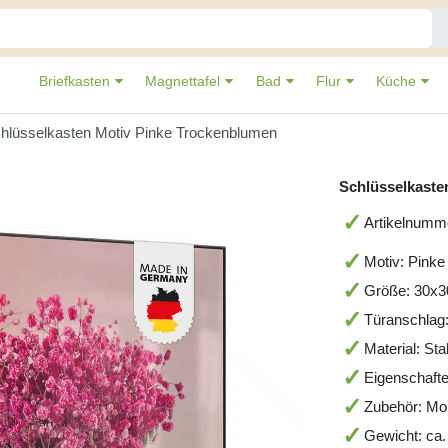
Briefkasten
Magnettafel
Bad
Flur
Küche
hlüsselkasten Motiv Pinke Trockenblumen
Schlüsselkaste
Artikelnumm
Motiv: Pinke
Größe: 30x
Türanschlag:
Material: St
Eigenschafte
Zubehör: Mo
Gewicht: ca.