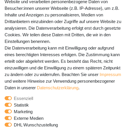
Website und verarbeiten personenbezogene Daten von
Mo-Fr 9-15 Uhr
Besucher:innen unserer Webseite (z.B. IP-Adresse), um z.B.
Inhalte und Anzeigen zu personalisieren, Medien von
shop@banjado.com
Drittanbietern einzubinden oder Zugriffe auf unsere Website zu
analysieren. Die Datenverarbeitung erfolgt erst durch gesetzte
Preisangaben inkl. gesetzl. MwSt. und zzgl. Service- und
Cookies. Wir teilen diese Daten mit Dritten, die wir in den
Versandkosten
Einstellungen benennen.
Die Datenverarbeitung kann mit Einwilligung oder aufgrund
eines berechtigten Interesses erfolgen. Die Zustimmung kann
erteilt oder abgelehnt werden. Es besteht das Recht, nicht
Newsletter Anmeldung - Keine Angebote
einzuwilligen und die Einwilligung zu einem späteren Zeitpunkt
mehr verpassen!
zu ändern oder zu widerrufen. Beachten Sie unser
Impressum
und weitere Hinweise zur Verwendung personenbezogener
Newsletter
E-MAIL **
Daten in unserer
Daten­schutz­erklärung
.
Honig
Essenziell
Hiermit bestätige ich, dass ich die
Daten­schutz­erklärung
Statistik
gelesen habe. Meine Einwilligung kann ich jederzeit
Marketing
widerrufen.**
Externe Medien
DHL Wunschzustellung