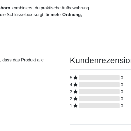
nhorn
kombinierst du praktische Aufbewahrung
 die Schlüsselbox sorgt für
mehr Ordnung,
Kundenrezensi
t, dass das Produkt alle
5
0
4
0
3
0
2
0
1
0