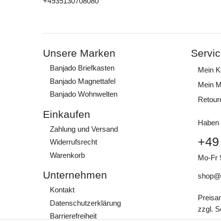
+4935130708080
Unsere Marken
Servi
Banjado Briefkasten
Mein K
Banjado Magnettafel
Mein M
Banjado Wohnwelten
Retour
Einkaufen
Haben 
Zahlung und Versand
+49
Widerrufs­recht
Warenkorb
Mo-Fr 
Unternehmen
shop@
Kontakt
Preisa
Daten­schutz­erklärung
zzgl. 
Barrierefreiheit