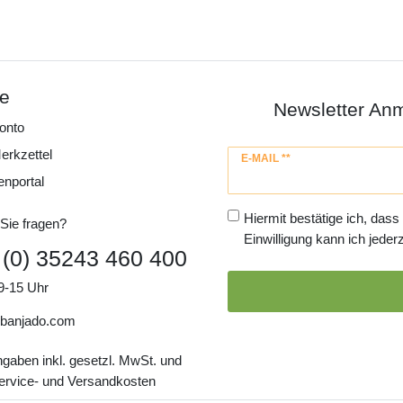
ce
Newsletter An
onto
erkzettel
Newsletter
E-MAIL **
Honig
enportal
Hiermit bestätige ich, dass
Sie fragen?
Einwilligung kann ich jederz
 (0) 35243 460 400
9-15 Uhr
banjado.com
ngaben inkl. gesetzl. MwSt. und
Service- und Versandkosten