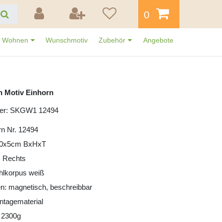
0
Wohnen
Wunschmotiv
Zubehör
Angebote
n Motiv Einhorn
mer: SKGW1 12494
rn Nr. 12494
30x5cm BxHxT
: Rechts
ahlkorpus weiß
n: magnetisch, beschreibbar
ntagematerial
 2300g