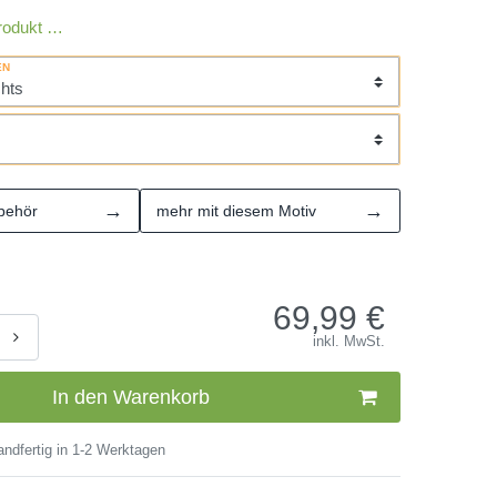
rodukt …
EN
→
→
behör
mehr mit diesem Motiv
69,99
€
inkl. MwSt.
In den Warenkorb
ndfertig in 1-2 Werktagen