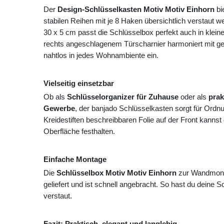
Der
Design-Schlüsselkasten Motiv Motiv Einhorn
bie
stabilen Reihen mit je 8 Haken übersichtlich verstaut
30 x 5 cm passt die Schlüsselbox perfekt auch in klein
rechts angeschlagenem Türscharnier harmoniert mit gedr
nahtlos in jedes Wohnambiente ein.
Vielseitig einsetzbar
Ob als
Schlüsselorganizer für Zuhause
oder als
prak
Gewerbe
, der banjado Schlüsselkasten sorgt für Ordn
Kreidestiften beschreibbaren Folie auf der Front kannst
Oberfläche festhalten.
Einfache Montage
Die
Schlüsselbox Motiv Motiv Einhorn
zur Wandmonta
geliefert und ist schnell angebracht. So hast du deine Sch
verstaut.
Fazit: Praktisch, elegant und langlebig