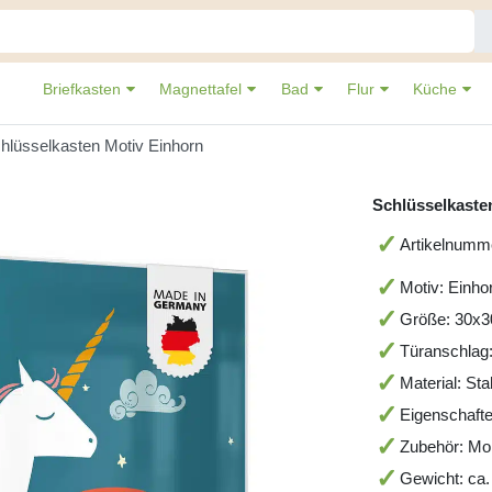
Briefkasten
Magnettafel
Bad
Flur
Küche
hlüsselkasten Motiv Einhorn
Schlüsselkaste
Artikelnum
Motiv: Einho
Größe: 30x
Türanschlag
Material: St
Eigenschafte
Zubehör: Mo
Gewicht: ca.