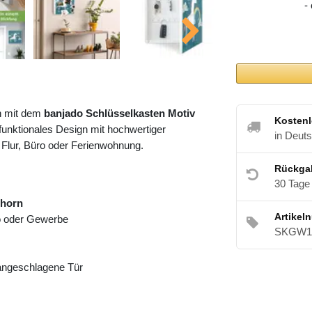
-
h mit dem
banjado Schlüsselkasten Motiv
Kostenl
funktionales Design mit hochwertiger
in Deut
 Flur, Büro oder Ferienwohnung.
Rückga
30 Tage
nhorn
Artikel
ro oder Gewerbe
SKGW1 
 angeschlagene Tür