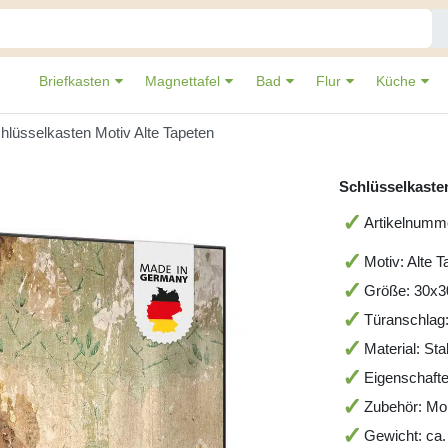
Briefkasten
Magnettafel
Bad
Flur
Küche
hlüsselkasten Motiv Alte Tapeten
Schlüsselkasten
Artikelnumm
Motiv: Alte 
Größe: 30x
Türanschlag
Material: St
Eigenschafte
Zubehör: Mo
Gewicht: ca.