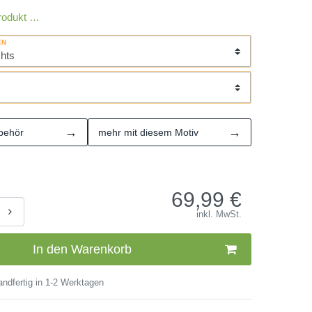
rodukt …
EN
→
→
behör
mehr mit diesem Motiv
69,99
€
inkl. MwSt.
In den Warenkorb
ndfertig in 1-2 Werktagen