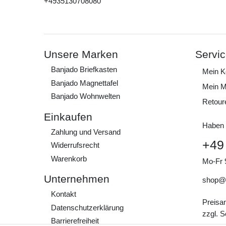
+4935130708080
Unsere Marken
Servi
Banjado Briefkasten
Mein K
Banjado Magnettafel
Mein M
Banjado Wohnwelten
Retour
Einkaufen
Haben 
Zahlung und Versand
+49
Widerrufs­recht
Warenkorb
Mo-Fr 
Unternehmen
shop@
Kontakt
Preisa
Daten­schutz­erklärung
zzgl. 
Barrierefreiheit