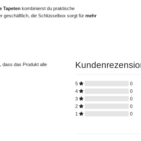
e Tapeten
kombinierst du praktische
 geschäftlich, die Schlüsselbox sorgt für
mehr
Kundenrezensi
t, dass das Produkt alle
5
0
4
0
3
0
2
0
1
0