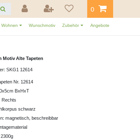
0
Wohnen
Wunschmotiv
Zubehör
Angebote
 Motiv Alte Tapeten
er: SKG1 12614
Tapeten Nr. 12614
30x5cm BxHxT
: Rechts
ahlkorpus schwarz
n: magnetisch, beschreibbar
ntagematerial
 2300g