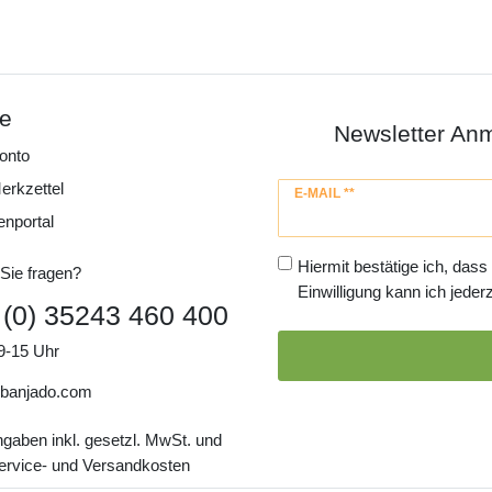
ce
Newsletter An
onto
erkzettel
Newsletter
E-MAIL **
Honig
enportal
Hiermit bestätige ich, dass
Sie fragen?
Einwilligung kann ich jederz
 (0) 35243 460 400
9-15 Uhr
banjado.com
ngaben inkl. gesetzl. MwSt. und
Service- und Versandkosten