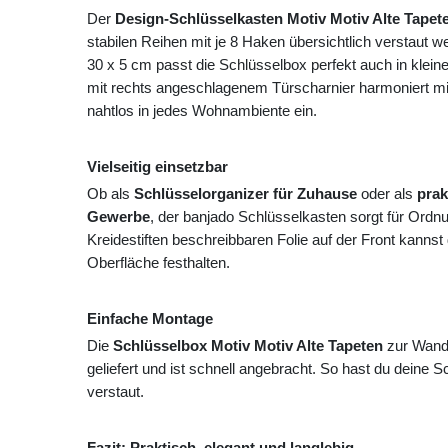
Der
Design-Schlüsselkasten Motiv Motiv Alte Tapet
stabilen Reihen mit je 8 Haken übersichtlich verstaut
30 x 5 cm passt die Schlüsselbox perfekt auch in klei
mit rechts angeschlagenem Türscharnier harmoniert mit 
nahtlos in jedes Wohnambiente ein.
Vielseitig einsetzbar
Ob als
Schlüsselorganizer für Zuhause
oder als
prak
Gewerbe
, der banjado Schlüsselkasten sorgt für Ordn
Kreidestiften beschreibbaren Folie auf der Front kannst
Oberfläche festhalten.
Einfache Montage
Die
Schlüsselbox Motiv Motiv Alte Tapeten
zur Wandm
geliefert und ist schnell angebracht. So hast du deine Sch
verstaut.
Fazit: Praktisch, elegant und langlebig