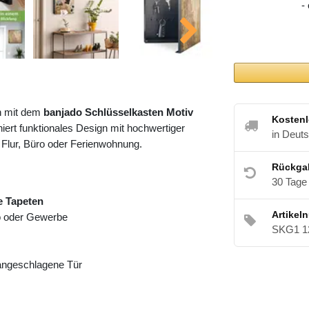
-
h mit dem
banjado Schlüsselkasten Motiv
Kostenl
ert funktionales Design mit hochwertiger
in Deut
 Flur, Büro oder Ferienwohnung.
Rückga
30 Tage
e Tapeten
Artikel
ro oder Gewerbe
SKG1 1
 angeschlagene Tür