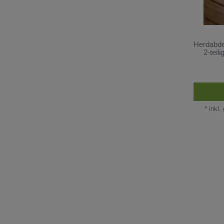
Herdabde
2-teil
*
inkl.