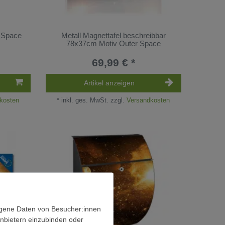
r Space
Metall Magnettafel beschreibbar
78x37cm Motiv Outer Space
69,99 € *
Artikel anzeigen
kosten
*
inkl. ges. MwSt.
zzgl.
Versandkosten
ogene Daten von Besucher:innen
anbietern einzubinden oder