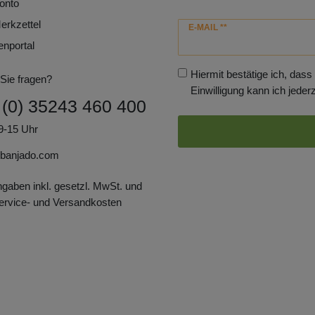
onto
erkzettel
Newsletter
E-MAIL **
Honig
enportal
Hiermit bestätige ich, dass
Sie fragen?
Einwilligung kann ich jederz
 (0) 35243 460 400
9-15 Uhr
banjado.com
ngaben inkl. gesetzl. MwSt. und
Service- und Versandkosten