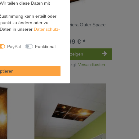
Wir teilen diese Daten mit
 Zustimmung kann erteilt oder
itpunkt zu ändern oder zu
at Motiv
Burg-Wächter Riviera Outer Space
Daten in unserer
Daten­schutz­
109,99 € *
PayPal
Funktional
Artikel anzeigen
kosten
*
inkl. ges. MwSt.
zzgl.
Versandkosten
ptieren