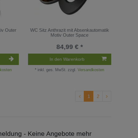
iv Outer
WC Sitz Anthrazit mit Absenkautomatik
Motiv Outer Space
84,99 € *
In den Warenkorb
kosten
*
inkl. ges. MwSt.
zzgl.
Versandkosten
1
2
meldung - Keine Angebote mehr