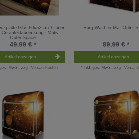
ckplatte Glas 60x52 cm 1- oder
Burg-Wächter Mail Outer 
ig Ceranfeldabdeckung - Motiv
Outer Space
49,99 € *
89,99 € *
Artikel anzeigen
Artikel anzeigen
 ges. MwSt.
zzgl.
Versandkosten
*
inkl. ges. MwSt.
zzgl.
Versand