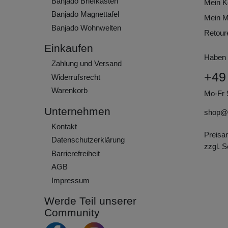
Banjado Briefkasten
Mein K
Banjado Magnettafel
Mein M
Banjado Wohnwelten
Retour
Einkaufen
Haben 
Zahlung und Versand
+49
Widerrufs­recht
Warenkorb
Mo-Fr 
Unternehmen
shop@
Kontakt
Preisa
Daten­schutz­erklärung
zzgl. 
Barrierefreiheit
AGB
Impressum
Werde Teil unserer
Community