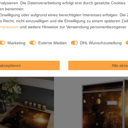
nalysieren. Die Datenverarbeitung erfolgt erst durch gesetzte Cookies. 
ngen benennen.
inwilligung oder aufgrund eines berechtigten Interesses erfolgen. Die
 Recht, nicht einzuwilligen und die Einwilligung zu einem späteren Ze
gnettafel im Hochformat Motiv
Glas Magnettafel im Querform
Impressum
und weitere Hinweise zur Verwendung personenbezogener 
Outer Space
Outer Space
129,99 € *
169,99 € *
Marketing
Externe Medien
DHL Wunschzustellung
Artikel anzeigen
Artikel anzeigen
 ges. MwSt.
zzgl.
Versandkosten
*
inkl. ges. MwSt.
zzgl.
Versand
akzeptieren
Alle akze