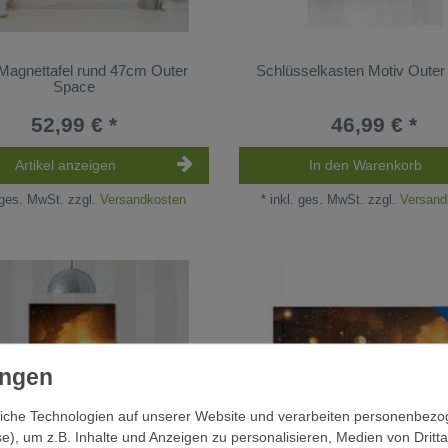
 Magnettafel rund 47cm Outer
Schlüsselkasten Motiv Oute
Space
52,99 € *
46,99 € *
Artikel anzeigen
In den Warenkorb
 ges. MwSt.
zzgl.
Versandkosten
*
inkl. ges. MwSt.
zzgl.
Versand
iche Technologien auf unserer Website und verarbeiten personenbez
e), um z.B. Inhalte und Anzeigen zu personalisieren, Medien von Dritt