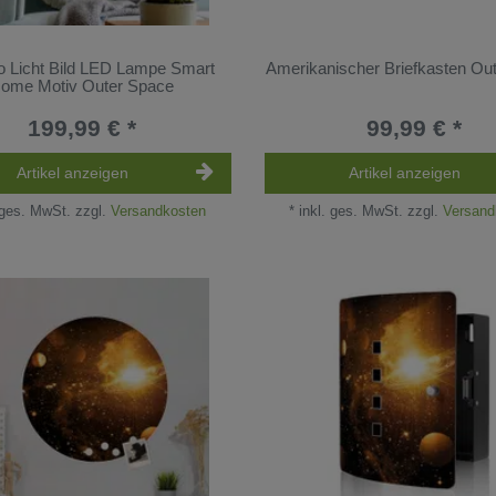
o Licht Bild LED Lampe Smart
Amerikanischer Briefkasten Ou
ome Motiv Outer Space
199,99 € *
99,99 € *
Artikel anzeigen
Artikel anzeigen
 ges. MwSt.
zzgl.
Versandkosten
*
inkl. ges. MwSt.
zzgl.
Versand