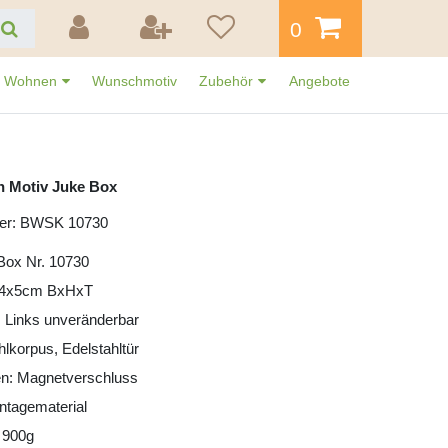
0
Wohnen
Wunschmotiv
Zubehör
Angebote
n Motiv Juke Box
mer: BWSK 10730
Box Nr. 10730
24x5cm BxHxT
 Links unveränderbar
hlkorpus, Edelstahltür
en: Magnetverschluss
ntagematerial
 900g