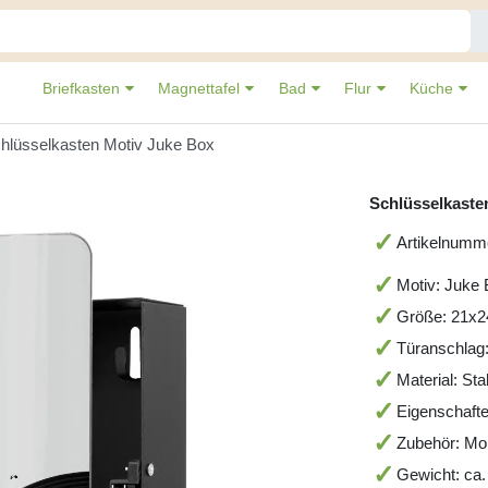
Briefkasten
Magnettafel
Bad
Flur
Küche
hlüsselkasten Motiv Juke Box
Schlüsselkaste
Artikelnum
Motiv: Juke 
Größe: 21x
Türanschlag:
Material: Sta
Eigenschaft
Zubehör: Mo
Gewicht: ca.