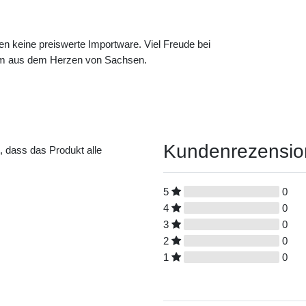
en keine preiswerte Importware. Viel Freude bei
am aus dem Herzen von Sachsen.
Kundenrezensi
t, dass das Produkt alle
5
0
4
0
3
0
2
0
1
0