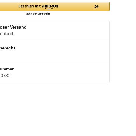
oser Versand
schland
berecht
nummer
0730