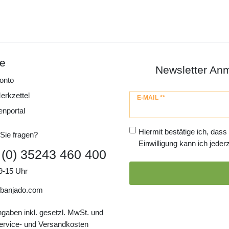
ce
Newsletter An
onto
erkzettel
Newsletter
E-MAIL **
Honig
enportal
Hiermit bestätige ich, dass
Sie fragen?
Einwilligung kann ich jederz
 (0) 35243 460 400
9-15 Uhr
banjado.com
ngaben inkl. gesetzl. MwSt. und
Service- und Versandkosten