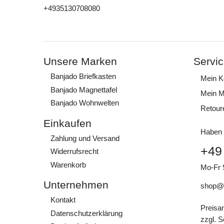
+4935130708080
Unsere Marken
Servi
Banjado Briefkasten
Mein K
Banjado Magnettafel
Mein M
Banjado Wohnwelten
Retour
Einkaufen
Haben 
Zahlung und Versand
+49
Widerrufs­recht
Warenkorb
Mo-Fr 
Unternehmen
shop@
Kontakt
Preisa
Daten­schutz­erklärung
zzgl. 