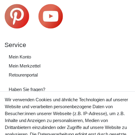
Service
Mein Konto
Mein Merkzettel
Retourenportal
Haben Sie fragen?
+49 (0) 35243 460 400
Wir verwenden Cookies und ähnliche Technologien auf unserer
Website und verarbeiten personenbezogene Daten von
Mo-Fr 9-15 Uhr
Besucher:innen unserer Webseite (z.B. IP-Adresse), um z.B.
Inhalte und Anzeigen zu personalisieren, Medien von
shop@banjado.com
Drittanbietern einzubinden oder Zugriffe auf unsere Website zu
analysieren. Die Datenverarbeitung erfolgt erst durch gesetzte