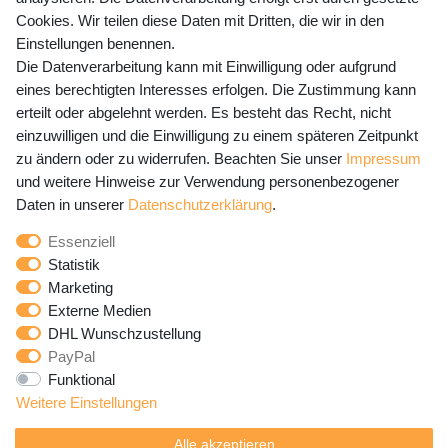
Preisangaben inkl. gesetzl. MwSt. und zzgl. Service- und
Cookies. Wir teilen diese Daten mit Dritten, die wir in den
Versandkosten
Einstellungen benennen.
Die Datenverarbeitung kann mit Einwilligung oder aufgrund
eines berechtigten Interesses erfolgen. Die Zustimmung kann
erteilt oder abgelehnt werden. Es besteht das Recht, nicht
Newsletter Anmeldung - Keine Angebote
einzuwilligen und die Einwilligung zu einem späteren Zeitpunkt
mehr verpassen!
zu ändern oder zu widerrufen. Beachten Sie unser
Impressum
und weitere Hinweise zur Verwendung personenbezogener
Newsletter
E-MAIL **
Daten in unserer
Daten­schutz­erklärung
.
Honig
Essenziell
Hiermit bestätige ich, dass ich die
Daten­schutz­erklärung
Statistik
gelesen habe. Meine Einwilligung kann ich jederzeit
Marketing
widerrufen.**
Externe Medien
DHL Wunschzustellung
Abonnieren
PayPal
Funktional
** Hierbei handelt es sich um ein Pflichtfeld.
Weitere Einstellungen
Alle akzeptieren