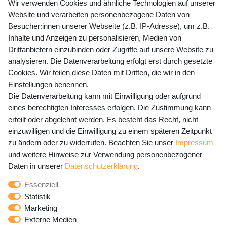
+49 (0) 35243 460 400
Wir verwenden Cookies und ähnliche Technologien auf unserer
Website und verarbeiten personenbezogene Daten von
Mo-Fr 9-15 Uhr
Besucher:innen unserer Webseite (z.B. IP-Adresse), um z.B.
Inhalte und Anzeigen zu personalisieren, Medien von
shop@banjado.com
Drittanbietern einzubinden oder Zugriffe auf unsere Website zu
analysieren. Die Datenverarbeitung erfolgt erst durch gesetzte
Preisangaben inkl. gesetzl. MwSt. und zzgl. Service- und
Cookies. Wir teilen diese Daten mit Dritten, die wir in den
Versandkosten
Einstellungen benennen.
Die Datenverarbeitung kann mit Einwilligung oder aufgrund
eines berechtigten Interesses erfolgen. Die Zustimmung kann
erteilt oder abgelehnt werden. Es besteht das Recht, nicht
Newsletter Anmeldung - Keine Angebote
einzuwilligen und die Einwilligung zu einem späteren Zeitpunkt
mehr verpassen!
zu ändern oder zu widerrufen. Beachten Sie unser
Impressum
und weitere Hinweise zur Verwendung personenbezogener
Newsletter
E-MAIL **
Daten in unserer
Daten­schutz­erklärung
.
Honig
Essenziell
Hiermit bestätige ich, dass ich die
Daten­schutz­erklärung
Statistik
gelesen habe. Meine Einwilligung kann ich jederzeit
Marketing
widerrufen.**
Externe Medien