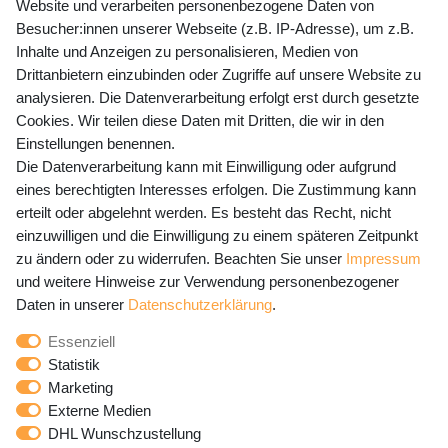
Website und verarbeiten personenbezogene Daten von
Mo-Fr 9-15 Uhr
Besucher:innen unserer Webseite (z.B. IP-Adresse), um z.B.
Inhalte und Anzeigen zu personalisieren, Medien von
shop@banjado.com
Drittanbietern einzubinden oder Zugriffe auf unsere Website zu
analysieren. Die Datenverarbeitung erfolgt erst durch gesetzte
Preisangaben inkl. gesetzl. MwSt. und zzgl. Service- und
Cookies. Wir teilen diese Daten mit Dritten, die wir in den
Versandkosten
Einstellungen benennen.
Die Datenverarbeitung kann mit Einwilligung oder aufgrund
eines berechtigten Interesses erfolgen. Die Zustimmung kann
erteilt oder abgelehnt werden. Es besteht das Recht, nicht
Newsletter Anmeldung - Keine Angebote
einzuwilligen und die Einwilligung zu einem späteren Zeitpunkt
mehr verpassen!
zu ändern oder zu widerrufen. Beachten Sie unser
Impressum
und weitere Hinweise zur Verwendung personenbezogener
Newsletter
E-MAIL **
Daten in unserer
Daten­schutz­erklärung
.
Honig
Essenziell
Hiermit bestätige ich, dass ich die
Daten­schutz­erklärung
Statistik
gelesen habe. Meine Einwilligung kann ich jederzeit
Marketing
widerrufen.**
Externe Medien
DHL Wunschzustellung