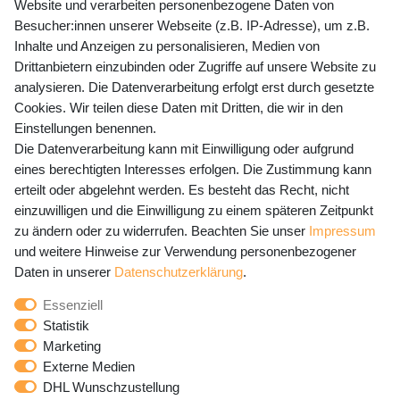
Website und verarbeiten personenbezogene Daten von
Mo-Fr 9-15 Uhr
Besucher:innen unserer Webseite (z.B. IP-Adresse), um z.B.
Inhalte und Anzeigen zu personalisieren, Medien von
shop@banjado.com
Drittanbietern einzubinden oder Zugriffe auf unsere Website zu
analysieren. Die Datenverarbeitung erfolgt erst durch gesetzte
Preisangaben inkl. gesetzl. MwSt. und zzgl. Service- und
Cookies. Wir teilen diese Daten mit Dritten, die wir in den
Versandkosten
Einstellungen benennen.
Die Datenverarbeitung kann mit Einwilligung oder aufgrund
eines berechtigten Interesses erfolgen. Die Zustimmung kann
erteilt oder abgelehnt werden. Es besteht das Recht, nicht
Newsletter Anmeldung - Keine Angebote
einzuwilligen und die Einwilligung zu einem späteren Zeitpunkt
mehr verpassen!
zu ändern oder zu widerrufen. Beachten Sie unser
Impressum
und weitere Hinweise zur Verwendung personenbezogener
Newsletter
E-MAIL **
Daten in unserer
Daten­schutz­erklärung
.
Honig
Essenziell
Hiermit bestätige ich, dass ich die
Daten­schutz­erklärung
Statistik
gelesen habe. Meine Einwilligung kann ich jederzeit
Marketing
widerrufen.**
Externe Medien
DHL Wunschzustellung