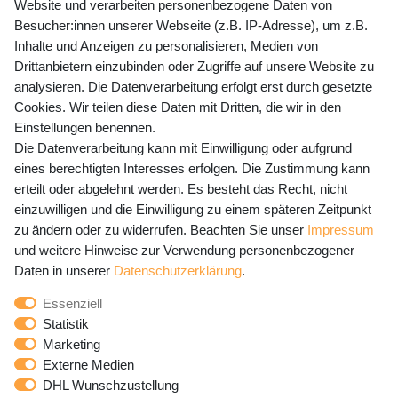
Website und verarbeiten personenbezogene Daten von
Mo-Fr 9-15 Uhr
Besucher:innen unserer Webseite (z.B. IP-Adresse), um z.B.
Inhalte und Anzeigen zu personalisieren, Medien von
shop@banjado.com
Drittanbietern einzubinden oder Zugriffe auf unsere Website zu
analysieren. Die Datenverarbeitung erfolgt erst durch gesetzte
Preisangaben inkl. gesetzl. MwSt. und zzgl. Service- und
Cookies. Wir teilen diese Daten mit Dritten, die wir in den
Versandkosten
Einstellungen benennen.
Die Datenverarbeitung kann mit Einwilligung oder aufgrund
eines berechtigten Interesses erfolgen. Die Zustimmung kann
erteilt oder abgelehnt werden. Es besteht das Recht, nicht
Newsletter Anmeldung - Keine Angebote
einzuwilligen und die Einwilligung zu einem späteren Zeitpunkt
mehr verpassen!
zu ändern oder zu widerrufen. Beachten Sie unser
Impressum
und weitere Hinweise zur Verwendung personenbezogener
Newsletter
E-MAIL **
Daten in unserer
Daten­schutz­erklärung
.
Honig
Essenziell
Hiermit bestätige ich, dass ich die
Daten­schutz­erklärung
Statistik
gelesen habe. Meine Einwilligung kann ich jederzeit
Marketing
widerrufen.**
Externe Medien
DHL Wunschzustellung