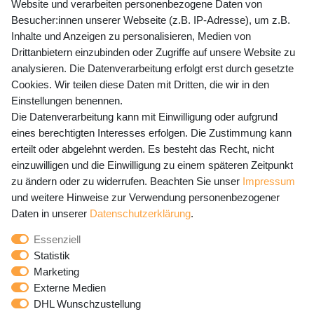
Website und verarbeiten personenbezogene Daten von
Mo-Fr 9-15 Uhr
Besucher:innen unserer Webseite (z.B. IP-Adresse), um z.B.
Inhalte und Anzeigen zu personalisieren, Medien von
shop@banjado.com
Drittanbietern einzubinden oder Zugriffe auf unsere Website zu
analysieren. Die Datenverarbeitung erfolgt erst durch gesetzte
Preisangaben inkl. gesetzl. MwSt. und zzgl. Service- und
Cookies. Wir teilen diese Daten mit Dritten, die wir in den
Versandkosten
Einstellungen benennen.
Die Datenverarbeitung kann mit Einwilligung oder aufgrund
eines berechtigten Interesses erfolgen. Die Zustimmung kann
erteilt oder abgelehnt werden. Es besteht das Recht, nicht
Newsletter Anmeldung - Keine Angebote
einzuwilligen und die Einwilligung zu einem späteren Zeitpunkt
mehr verpassen!
zu ändern oder zu widerrufen. Beachten Sie unser
Impressum
und weitere Hinweise zur Verwendung personenbezogener
Newsletter
E-MAIL **
Daten in unserer
Daten­schutz­erklärung
.
Honig
Essenziell
Hiermit bestätige ich, dass ich die
Daten­schutz­erklärung
Statistik
gelesen habe. Meine Einwilligung kann ich jederzeit
Marketing
widerrufen.**
Externe Medien
DHL Wunschzustellung