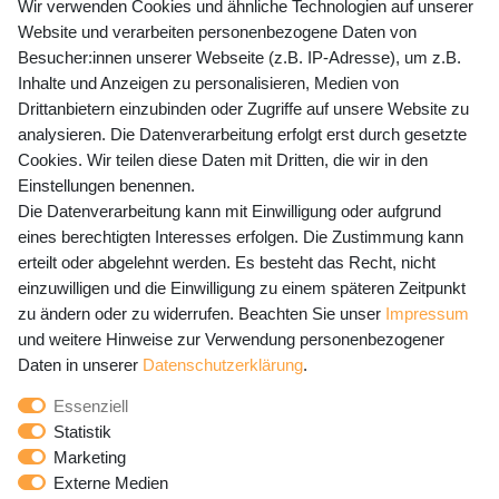
+49 (0) 35243 460 400
Wir verwenden Cookies und ähnliche Technologien auf unserer
Website und verarbeiten personenbezogene Daten von
Mo-Fr 9-15 Uhr
Besucher:innen unserer Webseite (z.B. IP-Adresse), um z.B.
Inhalte und Anzeigen zu personalisieren, Medien von
shop@banjado.com
Drittanbietern einzubinden oder Zugriffe auf unsere Website zu
analysieren. Die Datenverarbeitung erfolgt erst durch gesetzte
Preisangaben inkl. gesetzl. MwSt. und zzgl. Service- und
Cookies. Wir teilen diese Daten mit Dritten, die wir in den
Versandkosten
Einstellungen benennen.
Die Datenverarbeitung kann mit Einwilligung oder aufgrund
eines berechtigten Interesses erfolgen. Die Zustimmung kann
erteilt oder abgelehnt werden. Es besteht das Recht, nicht
Newsletter Anmeldung - Keine Angebote
einzuwilligen und die Einwilligung zu einem späteren Zeitpunkt
mehr verpassen!
zu ändern oder zu widerrufen. Beachten Sie unser
Impressum
und weitere Hinweise zur Verwendung personenbezogener
Newsletter
E-MAIL **
Daten in unserer
Daten­schutz­erklärung
.
Honig
Essenziell
Hiermit bestätige ich, dass ich die
Daten­schutz­erklärung
Statistik
gelesen habe. Meine Einwilligung kann ich jederzeit
Marketing
widerrufen.**
Externe Medien