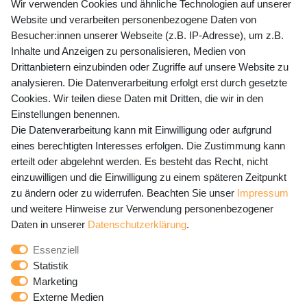
+49 (0) 35243 460 400
Wir verwenden Cookies und ähnliche Technologien auf unserer
Website und verarbeiten personenbezogene Daten von
Mo-Fr 9-15 Uhr
Besucher:innen unserer Webseite (z.B. IP-Adresse), um z.B.
Inhalte und Anzeigen zu personalisieren, Medien von
shop@banjado.com
Drittanbietern einzubinden oder Zugriffe auf unsere Website zu
analysieren. Die Datenverarbeitung erfolgt erst durch gesetzte
Preisangaben inkl. gesetzl. MwSt. und zzgl. Service- und
Cookies. Wir teilen diese Daten mit Dritten, die wir in den
Versandkosten
Einstellungen benennen.
Die Datenverarbeitung kann mit Einwilligung oder aufgrund
eines berechtigten Interesses erfolgen. Die Zustimmung kann
erteilt oder abgelehnt werden. Es besteht das Recht, nicht
Newsletter Anmeldung - Keine Angebote
einzuwilligen und die Einwilligung zu einem späteren Zeitpunkt
mehr verpassen!
zu ändern oder zu widerrufen. Beachten Sie unser
Impressum
und weitere Hinweise zur Verwendung personenbezogener
Newsletter
E-MAIL **
Daten in unserer
Daten­schutz­erklärung
.
Honig
Essenziell
Hiermit bestätige ich, dass ich die
Daten­schutz­erklärung
Statistik
gelesen habe. Meine Einwilligung kann ich jederzeit
Marketing
widerrufen.**
Externe Medien