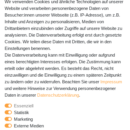
+49 (0) 35243 460 400
Wir verwenden Cookies und ähnliche Technologien auf unserer
Website und verarbeiten personenbezogene Daten von
Mo-Fr 9-15 Uhr
Besucher:innen unserer Webseite (z.B. IP-Adresse), um z.B.
Inhalte und Anzeigen zu personalisieren, Medien von
shop@banjado.com
Drittanbietern einzubinden oder Zugriffe auf unsere Website zu
analysieren. Die Datenverarbeitung erfolgt erst durch gesetzte
Preisangaben inkl. gesetzl. MwSt. und zzgl. Service- und
Cookies. Wir teilen diese Daten mit Dritten, die wir in den
Versandkosten
Einstellungen benennen.
Die Datenverarbeitung kann mit Einwilligung oder aufgrund
eines berechtigten Interesses erfolgen. Die Zustimmung kann
erteilt oder abgelehnt werden. Es besteht das Recht, nicht
Newsletter Anmeldung - Keine Angebote
einzuwilligen und die Einwilligung zu einem späteren Zeitpunkt
mehr verpassen!
zu ändern oder zu widerrufen. Beachten Sie unser
Impressum
und weitere Hinweise zur Verwendung personenbezogener
Newsletter
E-MAIL **
Daten in unserer
Daten­schutz­erklärung
.
Honig
Essenziell
Hiermit bestätige ich, dass ich die
Daten­schutz­erklärung
Statistik
gelesen habe. Meine Einwilligung kann ich jederzeit
Marketing
widerrufen.**
Externe Medien