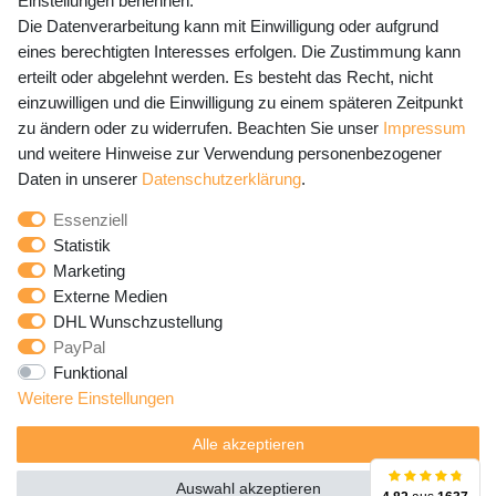
Einstellungen benennen.
Die Datenverarbeitung kann mit Einwilligung oder aufgrund
eines berechtigten Interesses erfolgen. Die Zustimmung kann
erteilt oder abgelehnt werden. Es besteht das Recht, nicht
Newsletter Anmeldung - Keine Angebote
einzuwilligen und die Einwilligung zu einem späteren Zeitpunkt
mehr verpassen!
zu ändern oder zu widerrufen. Beachten Sie unser
Impressum
und weitere Hinweise zur Verwendung personenbezogener
Newsletter
E-MAIL **
Daten in unserer
Daten­schutz­erklärung
.
Honig
Essenziell
Hiermit bestätige ich, dass ich die
Daten­schutz­erklärung
Statistik
gelesen habe. Meine Einwilligung kann ich jederzeit
Marketing
widerrufen.**
Externe Medien
DHL Wunschzustellung
Abonnieren
PayPal
Funktional
** Hierbei handelt es sich um ein Pflichtfeld.
Weitere Einstellungen
Alle akzeptieren
Auswahl akzeptieren