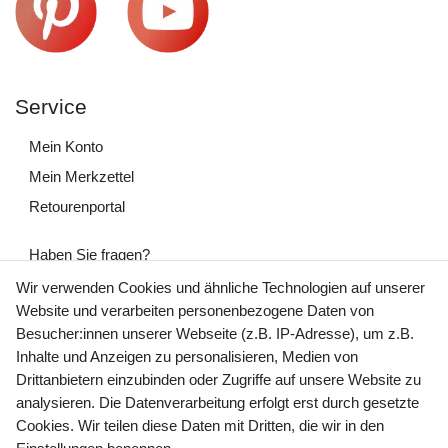
Service
Mein Konto
Mein Merkzettel
Retourenportal
Haben Sie fragen?
+49 (0) 35243 460 400
Wir verwenden Cookies und ähnliche Technologien auf unserer
Website und verarbeiten personenbezogene Daten von
Mo-Fr 9-15 Uhr
Besucher:innen unserer Webseite (z.B. IP-Adresse), um z.B.
Inhalte und Anzeigen zu personalisieren, Medien von
shop@banjado.com
Drittanbietern einzubinden oder Zugriffe auf unsere Website zu
analysieren. Die Datenverarbeitung erfolgt erst durch gesetzte
Preisangaben inkl. gesetzl. MwSt. und zzgl. Service- und
Cookies. Wir teilen diese Daten mit Dritten, die wir in den
Versandkosten