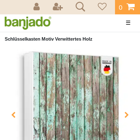
0
☰
Schlüsselkasten Motiv Verwittertes Holz