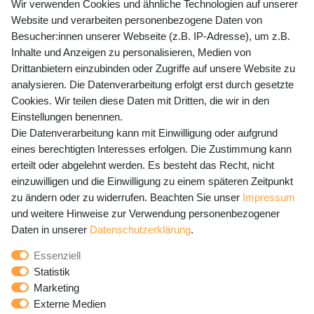
+49 (0) 35243 460 400
Wir verwenden Cookies und ähnliche Technologien auf unserer
Website und verarbeiten personenbezogene Daten von
Mo-Fr 9-15 Uhr
Besucher:innen unserer Webseite (z.B. IP-Adresse), um z.B.
Inhalte und Anzeigen zu personalisieren, Medien von
shop@banjado.com
Drittanbietern einzubinden oder Zugriffe auf unsere Website zu
analysieren. Die Datenverarbeitung erfolgt erst durch gesetzte
Preisangaben inkl. gesetzl. MwSt. und zzgl. Service- und
Cookies. Wir teilen diese Daten mit Dritten, die wir in den
Versandkosten
Einstellungen benennen.
Die Datenverarbeitung kann mit Einwilligung oder aufgrund
eines berechtigten Interesses erfolgen. Die Zustimmung kann
erteilt oder abgelehnt werden. Es besteht das Recht, nicht
Newsletter Anmeldung - Keine Angebote
einzuwilligen und die Einwilligung zu einem späteren Zeitpunkt
mehr verpassen!
zu ändern oder zu widerrufen. Beachten Sie unser
Impressum
und weitere Hinweise zur Verwendung personenbezogener
Newsletter
E-MAIL **
Daten in unserer
Daten­schutz­erklärung
.
Honig
Essenziell
Hiermit bestätige ich, dass ich die
Daten­schutz­erklärung
Statistik
gelesen habe. Meine Einwilligung kann ich jederzeit
Marketing
widerrufen.**
Externe Medien