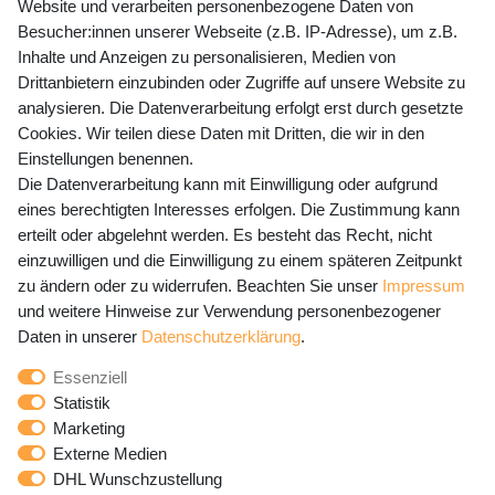
Website und verarbeiten personenbezogene Daten von
Mo-Fr 9-15 Uhr
Besucher:innen unserer Webseite (z.B. IP-Adresse), um z.B.
Inhalte und Anzeigen zu personalisieren, Medien von
shop@banjado.com
Drittanbietern einzubinden oder Zugriffe auf unsere Website zu
analysieren. Die Datenverarbeitung erfolgt erst durch gesetzte
Preisangaben inkl. gesetzl. MwSt. und zzgl. Service- und
Cookies. Wir teilen diese Daten mit Dritten, die wir in den
Versandkosten
Einstellungen benennen.
Die Datenverarbeitung kann mit Einwilligung oder aufgrund
eines berechtigten Interesses erfolgen. Die Zustimmung kann
erteilt oder abgelehnt werden. Es besteht das Recht, nicht
Newsletter Anmeldung - Keine Angebote
einzuwilligen und die Einwilligung zu einem späteren Zeitpunkt
mehr verpassen!
zu ändern oder zu widerrufen. Beachten Sie unser
Impressum
und weitere Hinweise zur Verwendung personenbezogener
Newsletter
E-MAIL **
Daten in unserer
Daten­schutz­erklärung
.
Honig
Essenziell
Hiermit bestätige ich, dass ich die
Daten­schutz­erklärung
Statistik
gelesen habe. Meine Einwilligung kann ich jederzeit
Marketing
widerrufen.**
Externe Medien
DHL Wunschzustellung