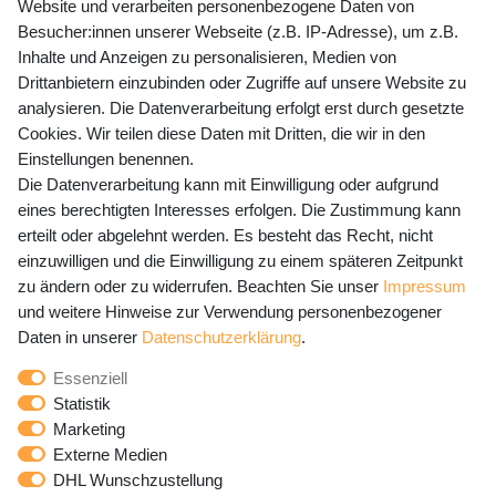
Website und verarbeiten personenbezogene Daten von
Mo-Fr 9-15 Uhr
Besucher:innen unserer Webseite (z.B. IP-Adresse), um z.B.
Inhalte und Anzeigen zu personalisieren, Medien von
shop@banjado.com
Drittanbietern einzubinden oder Zugriffe auf unsere Website zu
analysieren. Die Datenverarbeitung erfolgt erst durch gesetzte
Preisangaben inkl. gesetzl. MwSt. und zzgl. Service- und
Cookies. Wir teilen diese Daten mit Dritten, die wir in den
Versandkosten
Einstellungen benennen.
Die Datenverarbeitung kann mit Einwilligung oder aufgrund
eines berechtigten Interesses erfolgen. Die Zustimmung kann
erteilt oder abgelehnt werden. Es besteht das Recht, nicht
Newsletter Anmeldung - Keine Angebote
einzuwilligen und die Einwilligung zu einem späteren Zeitpunkt
mehr verpassen!
zu ändern oder zu widerrufen. Beachten Sie unser
Impressum
und weitere Hinweise zur Verwendung personenbezogener
Newsletter
E-MAIL **
Daten in unserer
Daten­schutz­erklärung
.
Honig
Essenziell
Hiermit bestätige ich, dass ich die
Daten­schutz­erklärung
Statistik
gelesen habe. Meine Einwilligung kann ich jederzeit
Marketing
widerrufen.**
Externe Medien
DHL Wunschzustellung