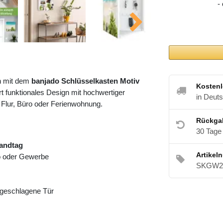
-
h mit dem
banjado Schlüsselkasten Motiv
Kostenl
t funktionales Design mit hochwertiger
in Deut
 Flur, Büro oder Ferienwohnung.
Rückga
30 Tage
randtag
Artikel
ro oder Gewerbe
SKGW2 
angeschlagene Tür