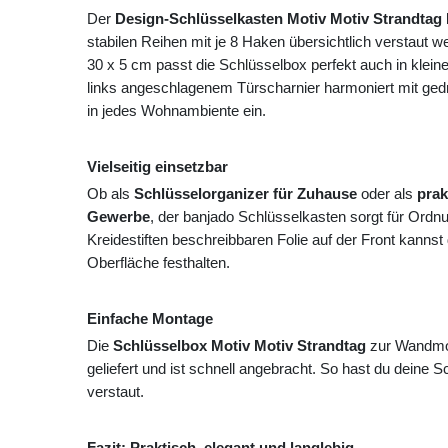
Der
Design-Schlüsselkasten Motiv Motiv Strandtag
stabilen Reihen mit je 8 Haken übersichtlich verstaut
30 x 5 cm passt die Schlüsselbox perfekt auch in klein
links angeschlagenem Türscharnier harmoniert mit gedru
in jedes Wohnambiente ein.
Vielseitig einsetzbar
Ob als
Schlüsselorganizer für Zuhause
oder als
prak
Gewerbe
, der banjado Schlüsselkasten sorgt für Ordn
Kreidestiften beschreibbaren Folie auf der Front kannst
Oberfläche festhalten.
Einfache Montage
Die
Schlüsselbox Motiv Motiv Strandtag
zur Wandmon
geliefert und ist schnell angebracht. So hast du deine Sch
verstaut.
Fazit: Praktisch, elegant und langlebig