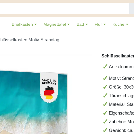
Briefkasten
Magnettafel
Bad
Flur
Küche
hlüsselkasten Motiv Strandtag
Schlüsselkaste
Artikelnum
Motiv: Stran
Größe: 30x
Türanschlag:
Material: St
Eigenschafte
Zubehör: Mo
Gewicht: ca.