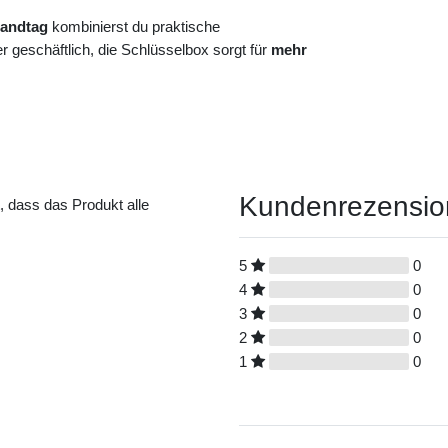
randtag
kombinierst du praktische
 geschäftlich, die Schlüsselbox sorgt für
mehr
Kundenrezensi
t, dass das Produkt alle
5
0
4
0
3
0
2
0
1
0