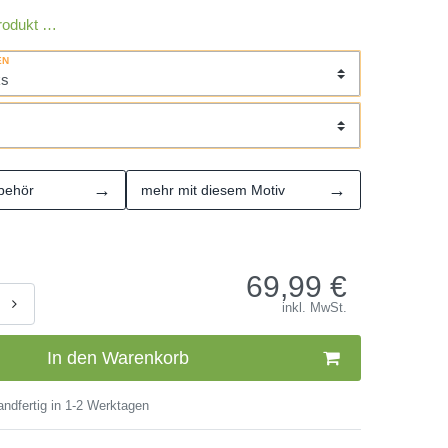
rodukt …
EN
→
→
behör
mehr mit diesem Motiv
69,99
€
inkl. MwSt.
In den Warenkorb
ndfertig in 1-2 Werktagen