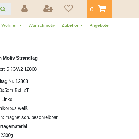
0
Wohnen
Wunschmotiv
Zubehör
Angebote
n Motiv Strandtag
mer: SKGW2 12868
dtag Nr. 12868
30x5cm BxHxT
 Links
ahlkorpus weiß
n: magnetisch, beschreibbar
ntagematerial
 2300g