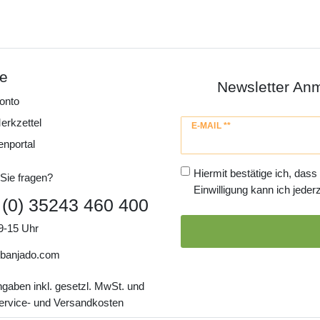
ce
Newsletter An
onto
erkzettel
Newsletter
E-MAIL **
Honig
enportal
Hiermit bestätige ich, dass
Sie fragen?
Einwilligung kann ich jederz
 (0) 35243 460 400
9-15 Uhr
banjado.com
ngaben inkl. gesetzl. MwSt. und
Service- und Versandkosten