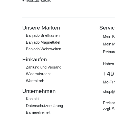
+4935130708080
Unsere Marken
Servi
Banjado Briefkasten
Mein K
Banjado Magnettafel
Mein M
Banjado Wohnwelten
Retour
Einkaufen
Haben 
Zahlung und Versand
+49
Widerrufs­recht
Warenkorb
Mo-Fr 
Unternehmen
shop@
Kontakt
Preisa
Daten­schutz­erklärung
zzgl. 
Barrierefreiheit