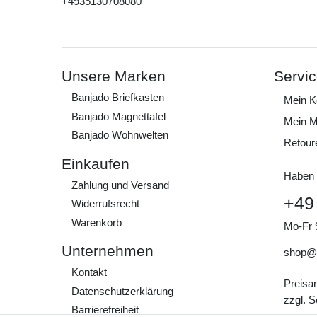
+4935130708080
Unsere Marken
Servi
Banjado Briefkasten
Mein K
Banjado Magnettafel
Mein M
Banjado Wohnwelten
Retour
Einkaufen
Haben 
Zahlung und Versand
+49
Widerrufs­recht
Warenkorb
Mo-Fr 
Unternehmen
shop@
Kontakt
Preisa
Daten­schutz­erklärung
zzgl. 
Barrierefreiheit