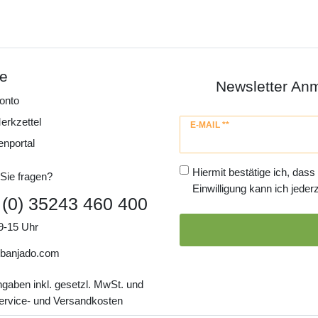
ce
Newsletter An
onto
erkzettel
Newsletter
E-MAIL **
Honig
enportal
Hiermit bestätige ich, dass
Sie fragen?
Einwilligung kann ich jederz
 (0) 35243 460 400
9-15 Uhr
banjado.com
ngaben inkl. gesetzl. MwSt. und
Service- und Versandkosten