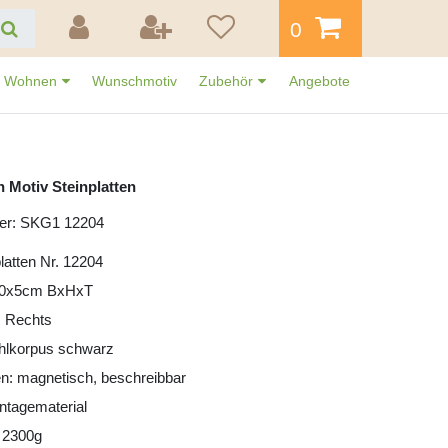
0
Wohnen
Wunschmotiv
Zubehör
Angebote
 Motiv Steinplatten
er: SKG1 12204
latten Nr. 12204
30x5cm BxHxT
: Rechts
ahlkorpus schwarz
n: magnetisch, beschreibbar
ntagematerial
 2300g