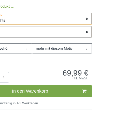
rodukt …
EN
→
→
behör
mehr mit diesem Motiv
69,99
€
inkl. MwSt.
In den Warenkorb
ndfertig in 1-2 Werktagen