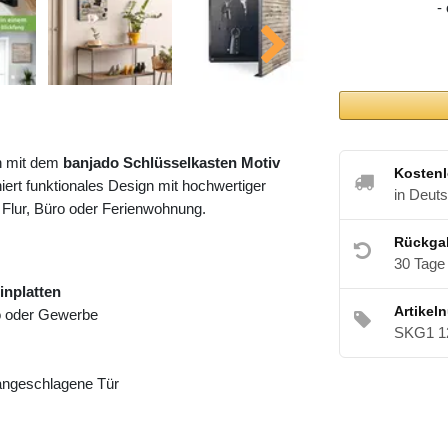
-
h mit dem
banjado Schlüsselkasten Motiv
Kostenl
ert funktionales Design mit hochwertiger
in Deut
 Flur, Büro oder Ferienwohnung.
Rückga
30 Tage
inplatten
Artikel
ro oder Gewerbe
SKG1 1
 angeschlagene Tür