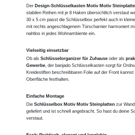
Der
Design-Schlüsselkasten Motiv Motiv Steinplatt
stabilen Reihen mit je 8 Haken übersichtlich verstaut
30 x 5 cm passt die Schlüsselbox perfekt auch in klei
mit rechts angeschlagenem Türscharnier harmoniert mit 
nahtlos in jedes Wohnambiente ein.
Vielseitig einsetzbar
Ob als
Schlüsselorganizer für Zuhause
oder als
prak
Gewerbe
, der banjado Schlüsselkasten sorgt für Ordn
Kreidestiften beschreibbaren Folie auf der Front kannst
Oberfläche festhalten.
Einfache Montage
Die
Schlüsselbox Motiv Motiv Steinplatten
zur Wandm
geliefert und ist schnell angebracht. So hast du deine Sch
verstaut.
Fazit: Praktisch, elegant und langlebig