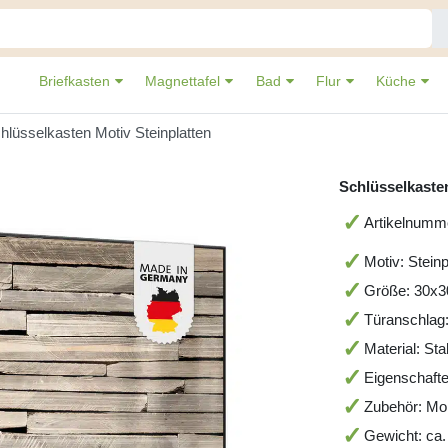
Briefkasten
Magnettafel
Bad
Flur
Küche
hlüsselkasten Motiv Steinplatten
Schlüsselkasten
Artikelnumm
Motiv: Steinp
Größe: 30x
Türanschlag
Material: St
Eigenschafte
Zubehör: Mo
Gewicht: ca.