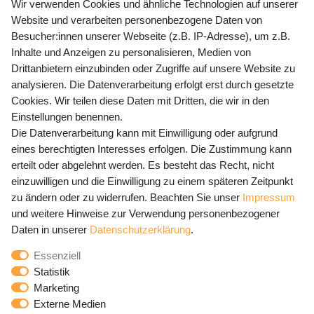
+49 (0) 35243 460 400
Wir verwenden Cookies und ähnliche Technologien auf unserer
Website und verarbeiten personenbezogene Daten von
Mo-Fr 9-15 Uhr
Besucher:innen unserer Webseite (z.B. IP-Adresse), um z.B.
Inhalte und Anzeigen zu personalisieren, Medien von
shop@banjado.com
Drittanbietern einzubinden oder Zugriffe auf unsere Website zu
analysieren. Die Datenverarbeitung erfolgt erst durch gesetzte
Preisangaben inkl. gesetzl. MwSt. und zzgl. Service- und
Cookies. Wir teilen diese Daten mit Dritten, die wir in den
Versandkosten
Einstellungen benennen.
Die Datenverarbeitung kann mit Einwilligung oder aufgrund
eines berechtigten Interesses erfolgen. Die Zustimmung kann
erteilt oder abgelehnt werden. Es besteht das Recht, nicht
Newsletter Anmeldung - Keine Angebote
einzuwilligen und die Einwilligung zu einem späteren Zeitpunkt
mehr verpassen!
zu ändern oder zu widerrufen. Beachten Sie unser
Impressum
und weitere Hinweise zur Verwendung personenbezogener
Newsletter
E-MAIL **
Daten in unserer
Daten­schutz­erklärung
.
Honig
Essenziell
Hiermit bestätige ich, dass ich die
Daten­schutz­erklärung
Statistik
gelesen habe. Meine Einwilligung kann ich jederzeit
Marketing
widerrufen.**
Externe Medien