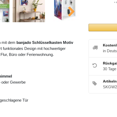
-
h mit dem
banjado Schlüsselkasten Motiv
Kostenl
t funktionales Design mit hochwertiger
in Deut
 Flur, Büro oder Ferienwohnung.
Rückga
30 Tage
himmel
Artikel
ro oder Gewerbe
SKGW2 
angeschlagene Tür