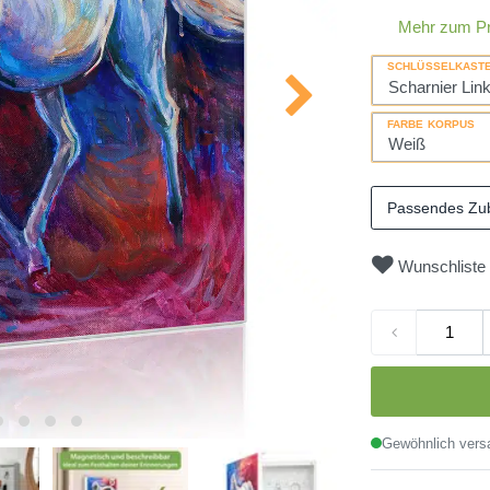
Mehr zum P
SCHLÜSSELKAST
FARBE KORPUS
Passendes Zu
Wunschliste
Gewöhnlich versa