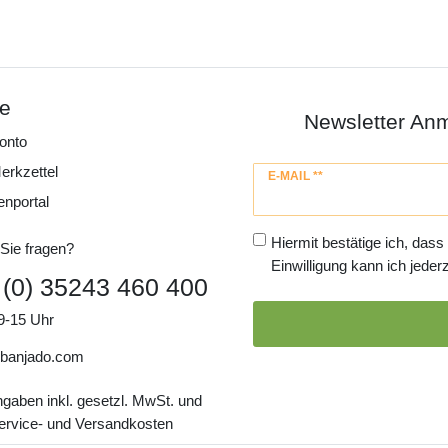
ce
Newsletter An
onto
erkzettel
Newsletter
E-MAIL **
Honig
enportal
Hiermit bestätige ich, dass
Sie fragen?
Einwilligung kann ich jederz
 (0) 35243 460 400
9-15 Uhr
banjado.com
ngaben inkl. gesetzl. MwSt. und
Service- und Versandkosten