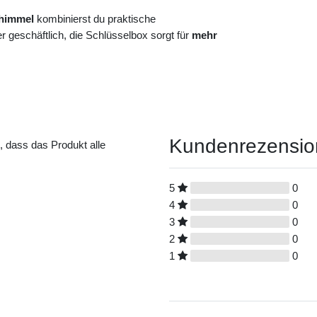
chimmel
kombinierst du praktische
 geschäftlich, die Schlüsselbox sorgt für
mehr
Kundenrezensi
t, dass das Produkt alle
5
0
4
0
3
0
2
0
1
0