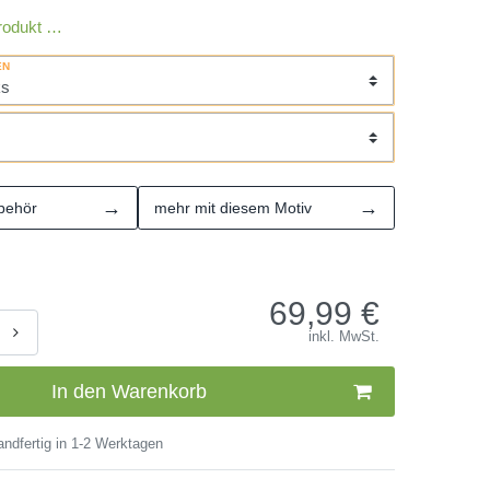
rodukt …
EN
→
→
behör
mehr mit diesem Motiv
69,99
€
inkl. MwSt.
In den Warenkorb
ndfertig in 1-2 Werktagen