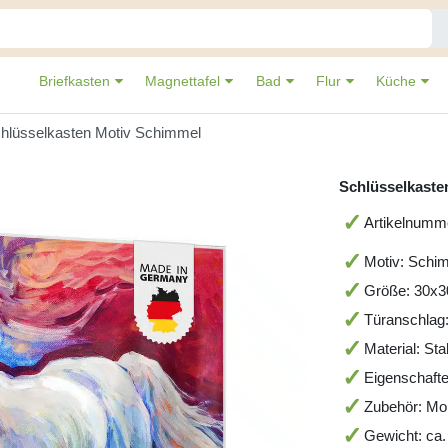
Briefkasten
Magnettafel
Bad
Flur
Küche
hlüsselkasten Motiv Schimmel
Schlüsselkaste
Artikelnum
Motiv: Schi
Größe: 30x
Türanschlag:
Material: St
Eigenschafte
Zubehör: Mo
Gewicht: ca.