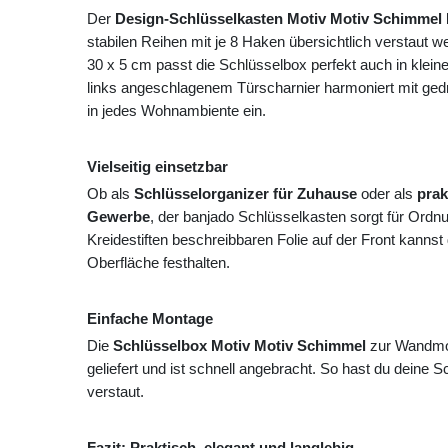
Der
Design-Schlüsselkasten Motiv Motiv Schimmel
stabilen Reihen mit je 8 Haken übersichtlich verstaut
30 x 5 cm passt die Schlüsselbox perfekt auch in klein
links angeschlagenem Türscharnier harmoniert mit gedru
in jedes Wohnambiente ein.
Vielseitig einsetzbar
Ob als
Schlüsselorganizer für Zuhause
oder als
prak
Gewerbe
, der banjado Schlüsselkasten sorgt für Ordn
Kreidestiften beschreibbaren Folie auf der Front kannst
Oberfläche festhalten.
Einfache Montage
Die
Schlüsselbox Motiv Motiv Schimmel
zur Wandmon
geliefert und ist schnell angebracht. So hast du deine Sch
verstaut.
Fazit: Praktisch, elegant und langlebig