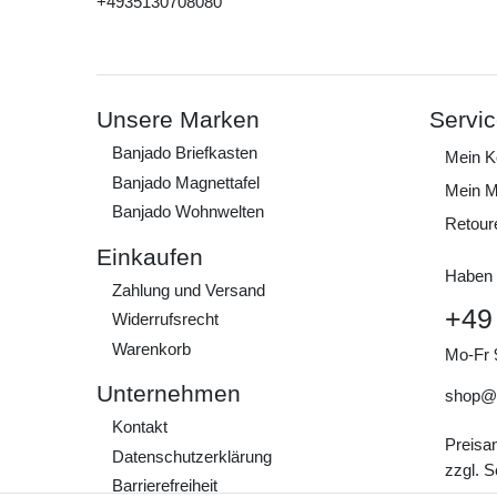
+4935130708080
Unsere Marken
Servi
Banjado Briefkasten
Mein K
Banjado Magnettafel
Mein M
Banjado Wohnwelten
Retour
Einkaufen
Haben 
Zahlung und Versand
+49
Widerrufs­recht
Warenkorb
Mo-Fr 
Unternehmen
shop@
Kontakt
Preisa
Daten­schutz­erklärung
zzgl. 
Barrierefreiheit