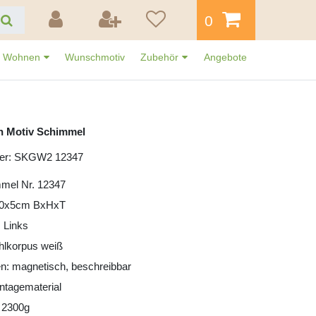
0
Wohnen
Wunschmotiv
Zubehör
Angebote
n Motiv Schimmel
mer: SKGW2 12347
mmel Nr. 12347
30x5cm BxHxT
 Links
ahlkorpus weiß
n: magnetisch, beschreibbar
ntagematerial
 2300g