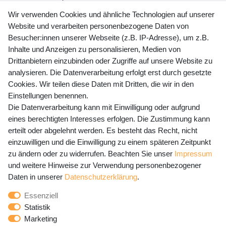
+49 (0) 35243 460 400
Wir verwenden Cookies und ähnliche Technologien auf unserer
Website und verarbeiten personenbezogene Daten von
Mo-Fr 9-15 Uhr
Besucher:innen unserer Webseite (z.B. IP-Adresse), um z.B.
Inhalte und Anzeigen zu personalisieren, Medien von
shop@banjado.com
Drittanbietern einzubinden oder Zugriffe auf unsere Website zu
analysieren. Die Datenverarbeitung erfolgt erst durch gesetzte
Preisangaben inkl. gesetzl. MwSt. und zzgl. Service- und
Cookies. Wir teilen diese Daten mit Dritten, die wir in den
Versandkosten
Einstellungen benennen.
Die Datenverarbeitung kann mit Einwilligung oder aufgrund
eines berechtigten Interesses erfolgen. Die Zustimmung kann
erteilt oder abgelehnt werden. Es besteht das Recht, nicht
Newsletter Anmeldung - Keine Angebote
einzuwilligen und die Einwilligung zu einem späteren Zeitpunkt
mehr verpassen!
zu ändern oder zu widerrufen. Beachten Sie unser
Impressum
und weitere Hinweise zur Verwendung personenbezogener
Newsletter
E-MAIL **
Daten in unserer
Daten­schutz­erklärung
.
Honig
Essenziell
Hiermit bestätige ich, dass ich die
Daten­schutz­erklärung
Statistik
gelesen habe. Meine Einwilligung kann ich jederzeit
Marketing
widerrufen.**