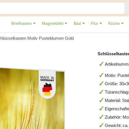
Briefkasten
Magnettafel
Bad
Flur
Küche
hlüsselkasten Motiv Pusteblumen Gold
Schlüsselkaste
Artikelnum
Motiv: Puste
Größe: 30x
Türanschlag:
Material: St
Eigenschafte
Zubehör: Mo
Gewicht: ca.