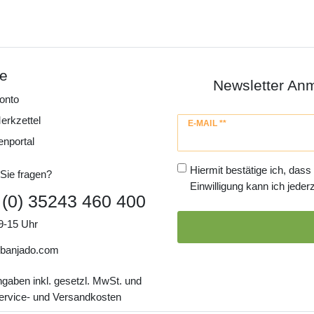
ce
Newsletter An
onto
erkzettel
Newsletter
E-MAIL **
Honig
enportal
Hiermit bestätige ich, dass
Sie fragen?
Einwilligung kann ich jederz
 (0) 35243 460 400
9-15 Uhr
banjado.com
ngaben inkl. gesetzl. MwSt. und
Service- und Versandkosten