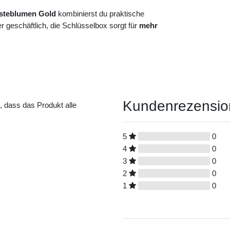
usteblumen Gold
kombinierst du praktische
 geschäftlich, die Schlüsselbox sorgt für
mehr
Kundenrezensi
t, dass das Produkt alle
5
0
4
0
3
0
2
0
1
0