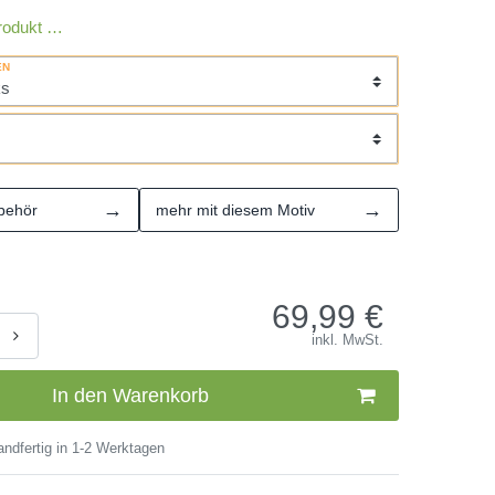
rodukt …
EN
→
→
behör
mehr mit diesem Motiv
69,99
€
inkl. MwSt.
In den Warenkorb
ndfertig in 1-2 Werktagen