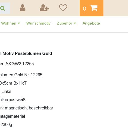
0
Wohnen
Wunschmotiv
Zubehör
Angebote
n Motiv Pusteblumen Gold
mer: SKGW2 12265
blumen Gold Nr. 12265
30x5cm BxHxT
 Links
ahlkorpus weiß
n: magnetisch, beschreibbar
ntagematerial
 2300g