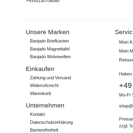
+4935130708080
Unsere Marken
Servi
Banjado Briefkasten
Mein K
Banjado Magnettafel
Mein M
Banjado Wohnwelten
Retour
Einkaufen
Haben 
Zahlung und Versand
+49
Widerrufs­recht
Warenkorb
Mo-Fr 
Unternehmen
shop@
Kontakt
Preisa
Daten­schutz­erklärung
zzgl. 
Barrierefreiheit