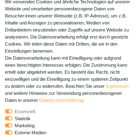
+49 (0) 35243 460 400
Wir verwenden Cookies und ähnliche Technologien auf unserer
Website und verarbeiten personenbezogene Daten von
Mo-Fr 9-15 Uhr
Besucher:innen unserer Webseite (z.B. IP-Adresse), um z.B.
Inhalte und Anzeigen zu personalisieren, Medien von
shop@banjado.com
Drittanbietern einzubinden oder Zugriffe auf unsere Website zu
analysieren. Die Datenverarbeitung erfolgt erst durch gesetzte
Preisangaben inkl. gesetzl. MwSt. und zzgl. Service- und
Cookies. Wir teilen diese Daten mit Dritten, die wir in den
Versandkosten
Einstellungen benennen.
Die Datenverarbeitung kann mit Einwilligung oder aufgrund
eines berechtigten Interesses erfolgen. Die Zustimmung kann
erteilt oder abgelehnt werden. Es besteht das Recht, nicht
Newsletter Anmeldung - Keine Angebote
einzuwilligen und die Einwilligung zu einem späteren Zeitpunkt
mehr verpassen!
zu ändern oder zu widerrufen. Beachten Sie unser
Impressum
und weitere Hinweise zur Verwendung personenbezogener
Newsletter
E-MAIL **
Daten in unserer
Daten­schutz­erklärung
.
Honig
Essenziell
Hiermit bestätige ich, dass ich die
Daten­schutz­erklärung
Statistik
gelesen habe. Meine Einwilligung kann ich jederzeit
Marketing
widerrufen.**
Externe Medien