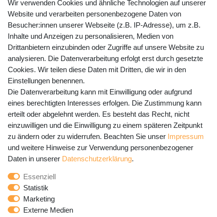
+49 (0) 35243 460 400
Wir verwenden Cookies und ähnliche Technologien auf unserer
Website und verarbeiten personenbezogene Daten von
Mo-Fr 9-15 Uhr
Besucher:innen unserer Webseite (z.B. IP-Adresse), um z.B.
Inhalte und Anzeigen zu personalisieren, Medien von
shop@banjado.com
Drittanbietern einzubinden oder Zugriffe auf unsere Website zu
analysieren. Die Datenverarbeitung erfolgt erst durch gesetzte
Preisangaben inkl. gesetzl. MwSt. und zzgl. Service- und
Cookies. Wir teilen diese Daten mit Dritten, die wir in den
Versandkosten
Einstellungen benennen.
Die Datenverarbeitung kann mit Einwilligung oder aufgrund
eines berechtigten Interesses erfolgen. Die Zustimmung kann
erteilt oder abgelehnt werden. Es besteht das Recht, nicht
Newsletter Anmeldung - Keine Angebote
einzuwilligen und die Einwilligung zu einem späteren Zeitpunkt
mehr verpassen!
zu ändern oder zu widerrufen. Beachten Sie unser
Impressum
und weitere Hinweise zur Verwendung personenbezogener
Newsletter
E-MAIL **
Daten in unserer
Daten­schutz­erklärung
.
Honig
Essenziell
Hiermit bestätige ich, dass ich die
Daten­schutz­erklärung
Statistik
gelesen habe. Meine Einwilligung kann ich jederzeit
Marketing
widerrufen.**
Externe Medien