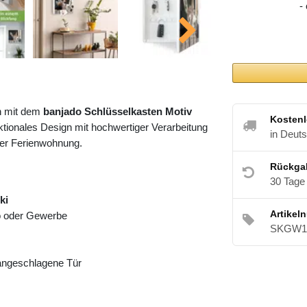
-
h mit dem
banjado Schlüsselkasten Motiv
Kostenl
tionales Design mit hochwertiger Verarbeitung
in Deut
der Ferienwohnung.
Rückga
30 Tage
ki
Artikel
ro oder Gewerbe
SKGW1 
 angeschlagene Tür