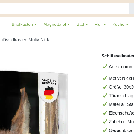
Briefkasten
Magnettafel
Bad
Flur
Küche
hlüsselkasten Motiv Nicki
Schlüsselkasten
Artikelnum
Motiv: Nicki
Größe: 30x
Türanschlag
Material: St
Eigenschafte
Zubehör: Mo
Gewicht: ca.