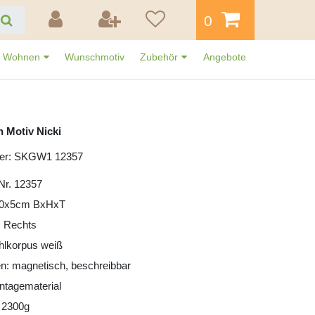
0
Wohnen
Wunschmotiv
Zubehör
Angebote
 Motiv Nicki
mer: SKGW1 12357
 Nr. 12357
30x5cm BxHxT
: Rechts
ahlkorpus weiß
n: magnetisch, beschreibbar
ntagematerial
 2300g