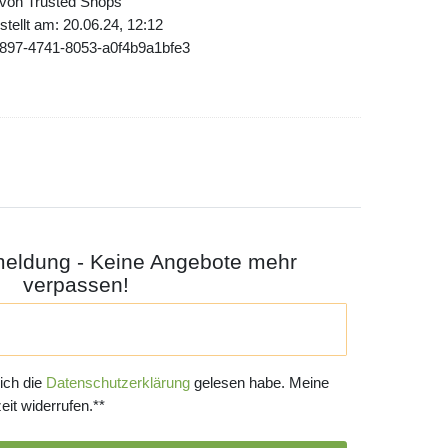
 von Trusted Shops
tellt am: 20.06.24, 12:12
3897-4741-8053-a0f4b9a1bfe3
meldung - Keine Angebote mehr
verpassen!
 ich die
Daten­schutz­erklärung
gelesen habe. Meine
eit widerrufen.**