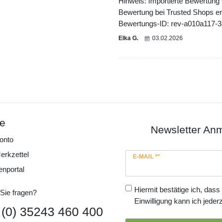
Hinweis: Importierte Bewertung
Bewertung bei Trusted Shops ers
Bewertungs-ID: rev-a010a117-
Elka G.
03.02.2026
ce
Newsletter An
onto
erkzettel
Newsletter
E-MAIL **
Honig
enportal
Hiermit bestätige ich, dass
Sie fragen?
Einwilligung kann ich jederz
 (0) 35243 460 400