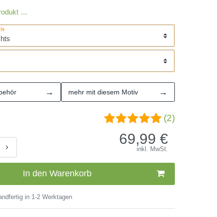
rodukt …
EN
→
→
behör
mehr mit diesem Motiv
(2)
69,99
€
inkl. MwSt.
In den Warenkorb
ndfertig in 1-2 Werktagen