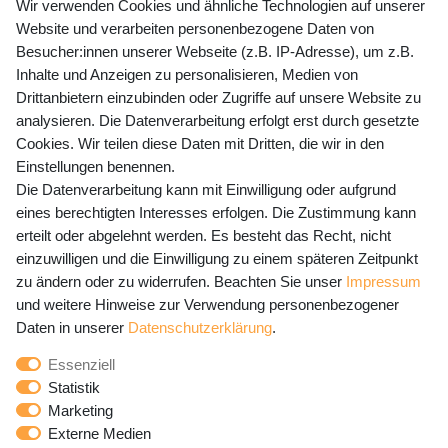
+49 (0) 35243 460 400
Wir verwenden Cookies und ähnliche Technologien auf unserer
Website und verarbeiten personenbezogene Daten von
Mo-Fr 9-15 Uhr
Besucher:innen unserer Webseite (z.B. IP-Adresse), um z.B.
Inhalte und Anzeigen zu personalisieren, Medien von
shop@banjado.com
Drittanbietern einzubinden oder Zugriffe auf unsere Website zu
analysieren. Die Datenverarbeitung erfolgt erst durch gesetzte
Preisangaben inkl. gesetzl. MwSt. und zzgl. Service- und
Cookies. Wir teilen diese Daten mit Dritten, die wir in den
Versandkosten
Einstellungen benennen.
Die Datenverarbeitung kann mit Einwilligung oder aufgrund
eines berechtigten Interesses erfolgen. Die Zustimmung kann
erteilt oder abgelehnt werden. Es besteht das Recht, nicht
Newsletter Anmeldung - Keine Angebote
einzuwilligen und die Einwilligung zu einem späteren Zeitpunkt
mehr verpassen!
zu ändern oder zu widerrufen. Beachten Sie unser
Impressum
und weitere Hinweise zur Verwendung personenbezogener
Newsletter
E-MAIL **
Daten in unserer
Daten­schutz­erklärung
.
Honig
Essenziell
Hiermit bestätige ich, dass ich die
Daten­schutz­erklärung
Statistik
gelesen habe. Meine Einwilligung kann ich jederzeit
Marketing
widerrufen.**
Externe Medien