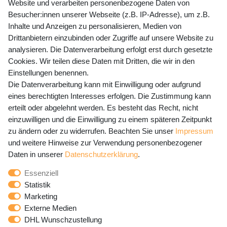
Website und verarbeiten personenbezogene Daten von
Mo-Fr 9-15 Uhr
Besucher:innen unserer Webseite (z.B. IP-Adresse), um z.B.
Inhalte und Anzeigen zu personalisieren, Medien von
shop@banjado.com
Drittanbietern einzubinden oder Zugriffe auf unsere Website zu
analysieren. Die Datenverarbeitung erfolgt erst durch gesetzte
Preisangaben inkl. gesetzl. MwSt. und zzgl. Service- und
Cookies. Wir teilen diese Daten mit Dritten, die wir in den
Versandkosten
Einstellungen benennen.
Die Datenverarbeitung kann mit Einwilligung oder aufgrund
eines berechtigten Interesses erfolgen. Die Zustimmung kann
erteilt oder abgelehnt werden. Es besteht das Recht, nicht
Newsletter Anmeldung - Keine Angebote
einzuwilligen und die Einwilligung zu einem späteren Zeitpunkt
mehr verpassen!
zu ändern oder zu widerrufen. Beachten Sie unser
Impressum
und weitere Hinweise zur Verwendung personenbezogener
Newsletter
E-MAIL **
Daten in unserer
Daten­schutz­erklärung
.
Honig
Essenziell
Hiermit bestätige ich, dass ich die
Daten­schutz­erklärung
Statistik
gelesen habe. Meine Einwilligung kann ich jederzeit
Marketing
widerrufen.**
Externe Medien
DHL Wunschzustellung