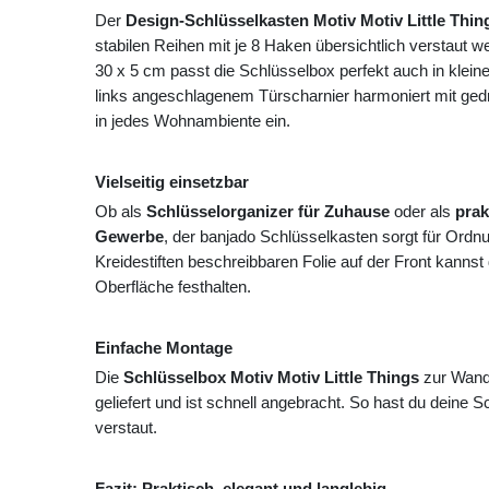
Der
Design-Schlüsselkasten Motiv Motiv Little Thin
stabilen Reihen mit je 8 Haken übersichtlich verstaut
30 x 5 cm passt die Schlüsselbox perfekt auch in klein
links angeschlagenem Türscharnier harmoniert mit gedru
in jedes Wohnambiente ein.
Vielseitig einsetzbar
Ob als
Schlüsselorganizer für Zuhause
oder als
prak
Gewerbe
, der banjado Schlüsselkasten sorgt für Ordn
Kreidestiften beschreibbaren Folie auf der Front kannst
Oberfläche festhalten.
Einfache Montage
Die
Schlüsselbox Motiv Motiv Little Things
zur Wandm
geliefert und ist schnell angebracht. So hast du deine Sch
verstaut.
Fazit: Praktisch, elegant und langlebig