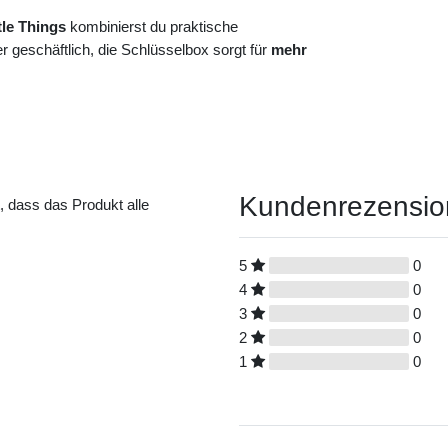
tle Things
kombinierst du praktische
 geschäftlich, die Schlüsselbox sorgt für
mehr
Kundenrezensi
t, dass das Produkt alle
5
0
4
0
3
0
2
0
1
0