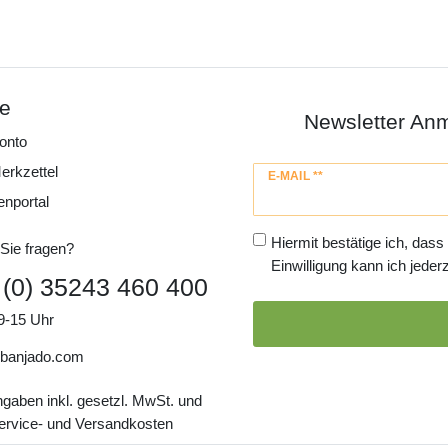
ce
Newsletter An
onto
erkzettel
Newsletter
E-MAIL **
Honig
enportal
Hiermit bestätige ich, dass
Sie fragen?
Einwilligung kann ich jederz
 (0) 35243 460 400
9-15 Uhr
banjado.com
ngaben inkl. gesetzl. MwSt. und
Service- und Versandkosten