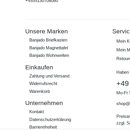
+4935130708080
Unsere Marken
Servi
Banjado Briefkasten
Mein K
Banjado Magnettafel
Mein M
Banjado Wohnwelten
Retour
Einkaufen
Haben 
Zahlung und Versand
+49
Widerrufs­recht
Warenkorb
Mo-Fr 
Unternehmen
shop@
Kontakt
Preisa
Daten­schutz­erklärung
zzgl. 
Barrierefreiheit