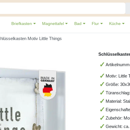
Briefkasten
Magnettafel
Bad
Flur
Küche
hlüsselkasten Motiv Little Things
Schlüsselkasten
Artikelnum
Motiv: Little
Größe: 30x
Türanschlag:
Material: St
Eigenschafte
Zubehör: Mo
Gewicht: ca.