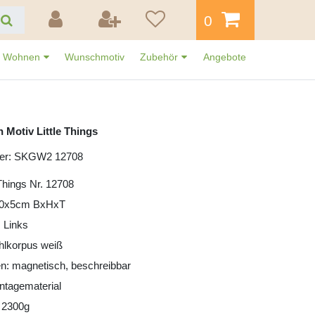
0
Wohnen
Wunschmotiv
Zubehör
Angebote
 Motiv Little Things
mer: SKGW2 12708
 Things Nr. 12708
30x5cm BxHxT
 Links
ahlkorpus weiß
n: magnetisch, beschreibbar
ntagematerial
 2300g