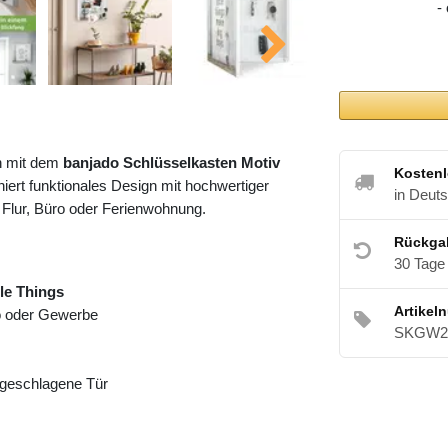
-
h mit dem
banjado Schlüsselkasten Motiv
Kostenl
ert funktionales Design mit hochwertiger
in Deut
 Flur, Büro oder Ferienwohnung.
Rückga
30 Tage
tle Things
Artikel
ro oder Gewerbe
SKGW2 
angeschlagene Tür