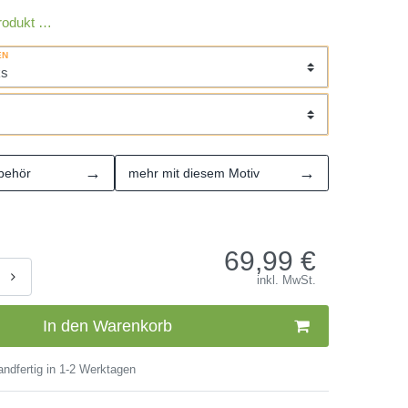
rodukt …
EN
→
→
behör
mehr mit diesem Motiv
69,99
€
inkl. MwSt.
In den Warenkorb
ndfertig in 1-2 Werktagen