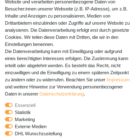
Website und verarbeiten personenbezogene Daten von
Mo-Fr 9-15 Uhr
Besucher:innen unserer Webseite (z.B. IP-Adresse), um z.B.
Inhalte und Anzeigen zu personalisieren, Medien von
shop@banjado.com
Drittanbietern einzubinden oder Zugriffe auf unsere Website zu
analysieren. Die Datenverarbeitung erfolgt erst durch gesetzte
Preisangaben inkl. gesetzl. MwSt. und zzgl. Service- und
Cookies. Wir teilen diese Daten mit Dritten, die wir in den
Versandkosten
Einstellungen benennen.
Die Datenverarbeitung kann mit Einwilligung oder aufgrund
eines berechtigten Interesses erfolgen. Die Zustimmung kann
erteilt oder abgelehnt werden. Es besteht das Recht, nicht
Newsletter Anmeldung - Keine Angebote
einzuwilligen und die Einwilligung zu einem späteren Zeitpunkt
mehr verpassen!
zu ändern oder zu widerrufen. Beachten Sie unser
Impressum
und weitere Hinweise zur Verwendung personenbezogener
Newsletter
E-MAIL **
Daten in unserer
Daten­schutz­erklärung
.
Honig
Essenziell
Hiermit bestätige ich, dass ich die
Daten­schutz­erklärung
Statistik
gelesen habe. Meine Einwilligung kann ich jederzeit
Marketing
widerrufen.**
Externe Medien
DHL Wunschzustellung