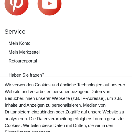
Service
Mein Konto
Mein Merkzettel
Retourenportal
Haben Sie fragen?
+49 (0) 35243 460 400
Wir verwenden Cookies und ähnliche Technologien auf unserer
Website und verarbeiten personenbezogene Daten von
Mo-Fr 9-15 Uhr
Besucher:innen unserer Webseite (z.B. IP-Adresse), um z.B.
Inhalte und Anzeigen zu personalisieren, Medien von
shop@banjado.com
Drittanbietern einzubinden oder Zugriffe auf unsere Website zu
analysieren. Die Datenverarbeitung erfolgt erst durch gesetzte
Preisangaben inkl. gesetzl. MwSt. und zzgl. Service- und
Cookies. Wir teilen diese Daten mit Dritten, die wir in den
Versandkosten