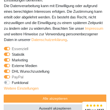
Einstellungen benennen.
Die Datenverarbeitung kann mit Einwilligung oder aufgrund
eines berechtigten Interesses erfolgen. Die Zustimmung kann
erteilt oder abgelehnt werden. Es besteht das Recht, nicht
Newsletter Anmeldung - Keine Angebote
einzuwilligen und die Einwilligung zu einem späteren Zeitpunkt
mehr verpassen!
zu ändern oder zu widerrufen. Beachten Sie unser
Impressum
und weitere Hinweise zur Verwendung personenbezogener
Newsletter
E-MAIL **
Daten in unserer
Daten­schutz­erklärung
.
Honig
Essenziell
Hiermit bestätige ich, dass ich die
Daten­schutz­erklärung
Statistik
gelesen habe. Meine Einwilligung kann ich jederzeit
Marketing
widerrufen.**
Externe Medien
DHL Wunschzustellung
Abonnieren
PayPal
Funktional
** Hierbei handelt es sich um ein Pflichtfeld.
Weitere Einstellungen
Alle akzeptieren
Auswahl akzeptieren