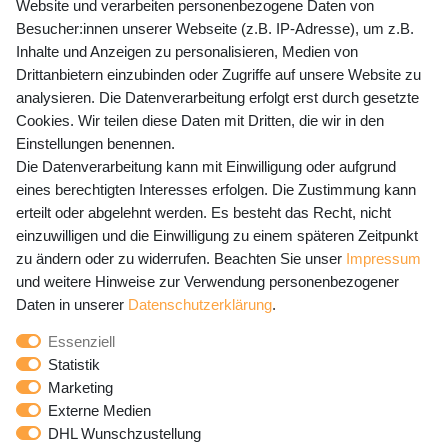
Website und verarbeiten personenbezogene Daten von
Mo-Fr 9-15 Uhr
Besucher:innen unserer Webseite (z.B. IP-Adresse), um z.B.
Inhalte und Anzeigen zu personalisieren, Medien von
shop@banjado.com
Drittanbietern einzubinden oder Zugriffe auf unsere Website zu
analysieren. Die Datenverarbeitung erfolgt erst durch gesetzte
Preisangaben inkl. gesetzl. MwSt. und zzgl. Service- und
Cookies. Wir teilen diese Daten mit Dritten, die wir in den
Versandkosten
Einstellungen benennen.
Die Datenverarbeitung kann mit Einwilligung oder aufgrund
eines berechtigten Interesses erfolgen. Die Zustimmung kann
erteilt oder abgelehnt werden. Es besteht das Recht, nicht
Newsletter Anmeldung - Keine Angebote
einzuwilligen und die Einwilligung zu einem späteren Zeitpunkt
mehr verpassen!
zu ändern oder zu widerrufen. Beachten Sie unser
Impressum
und weitere Hinweise zur Verwendung personenbezogener
Newsletter
E-MAIL **
Daten in unserer
Daten­schutz­erklärung
.
Honig
Essenziell
Hiermit bestätige ich, dass ich die
Daten­schutz­erklärung
Statistik
gelesen habe. Meine Einwilligung kann ich jederzeit
Marketing
widerrufen.**
Externe Medien
DHL Wunschzustellung