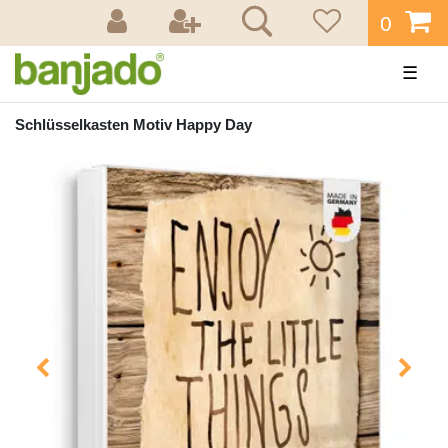
0
☰
Schlüsselkasten Motiv Happy Day