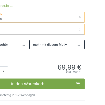
rodukt …
EN
→
→
behör
mehr mit diesem Motiv
69,99
€
inkl. MwSt.
In den Warenkorb
ndfertig in 1-2 Werktagen