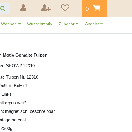
0
Wohnen
Wunschmotiv
Zubehör
Angebote
n Motiv Gemalte Tulpen
mer: SKGW2 12310
te Tulpen Nr. 12310
30x5cm BxHxT
 Links
ahlkorpus weiß
n: magnetisch, beschreibbar
ntagematerial
 2300g