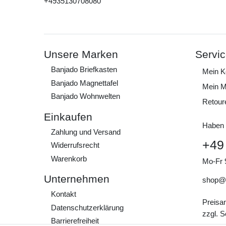
+4935130708080
Unsere Marken
Servi
Banjado Briefkasten
Mein K
Banjado Magnettafel
Mein M
Banjado Wohnwelten
Retour
Einkaufen
Haben 
Zahlung und Versand
+49
Widerrufs­recht
Warenkorb
Mo-Fr 
Unternehmen
shop@
Kontakt
Preisa
Daten­schutz­erklärung
zzgl. 
Barrierefreiheit