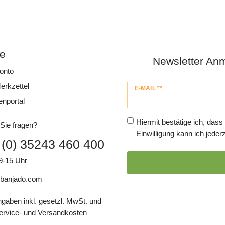
ce
Newsletter An
onto
erkzettel
Newsletter
E-MAIL **
Honig
enportal
Hiermit bestätige ich, dass
Sie fragen?
Einwilligung kann ich jederz
 (0) 35243 460 400
9-15 Uhr
banjado.com
ngaben inkl. gesetzl. MwSt. und
Service- und Versandkosten