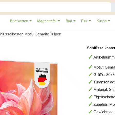
Briefkasten
Magnettafel
Bad
Flur
Küche
hlüsselkasten Motiv Gemalte Tulpen
Schlüsselkaste
Artikelnum
Motiv: Gemal
Größe: 30x
Türanschlag:
Material: St
Eigenschafte
Zubehör: Mo
Gewicht: ca.