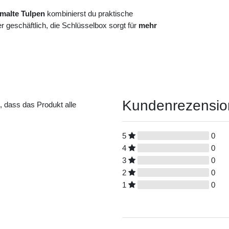
malte Tulpen
kombinierst du praktische
 geschäftlich, die Schlüsselbox sorgt für
mehr
Kundenrezensi
t, dass das Produkt alle
5
0
4
0
3
0
2
0
1
0