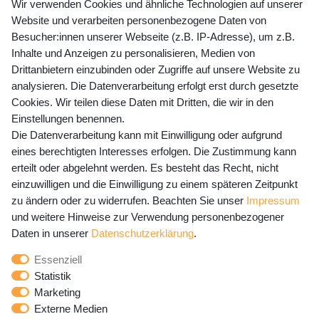
+49 (0) 35243 460 400
Wir verwenden Cookies und ähnliche Technologien auf unserer
Website und verarbeiten personenbezogene Daten von
Mo-Fr 9-15 Uhr
Besucher:innen unserer Webseite (z.B. IP-Adresse), um z.B.
Inhalte und Anzeigen zu personalisieren, Medien von
shop@banjado.com
Drittanbietern einzubinden oder Zugriffe auf unsere Website zu
analysieren. Die Datenverarbeitung erfolgt erst durch gesetzte
Preisangaben inkl. gesetzl. MwSt. und zzgl. Service- und
Cookies. Wir teilen diese Daten mit Dritten, die wir in den
Versandkosten
Einstellungen benennen.
Die Datenverarbeitung kann mit Einwilligung oder aufgrund
eines berechtigten Interesses erfolgen. Die Zustimmung kann
erteilt oder abgelehnt werden. Es besteht das Recht, nicht
Newsletter Anmeldung - Keine Angebote
einzuwilligen und die Einwilligung zu einem späteren Zeitpunkt
mehr verpassen!
zu ändern oder zu widerrufen. Beachten Sie unser
Impressum
und weitere Hinweise zur Verwendung personenbezogener
Newsletter
E-MAIL **
Daten in unserer
Daten­schutz­erklärung
.
Honig
Essenziell
Hiermit bestätige ich, dass ich die
Daten­schutz­erklärung
Statistik
gelesen habe. Meine Einwilligung kann ich jederzeit
Marketing
widerrufen.**
Externe Medien