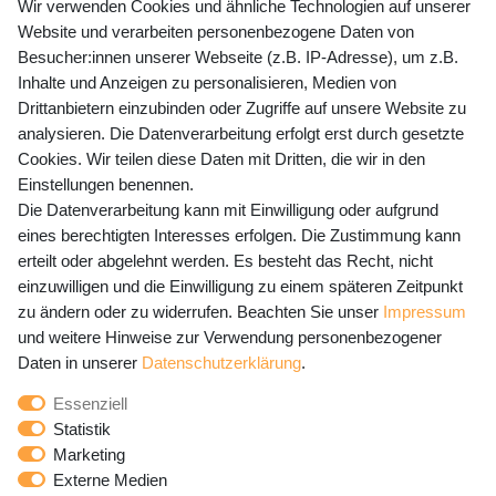
+49 (0) 35243 460 400
Wir verwenden Cookies und ähnliche Technologien auf unserer
Website und verarbeiten personenbezogene Daten von
Mo-Fr 9-15 Uhr
Besucher:innen unserer Webseite (z.B. IP-Adresse), um z.B.
Inhalte und Anzeigen zu personalisieren, Medien von
shop@banjado.com
Drittanbietern einzubinden oder Zugriffe auf unsere Website zu
analysieren. Die Datenverarbeitung erfolgt erst durch gesetzte
Preisangaben inkl. gesetzl. MwSt. und zzgl. Service- und
Cookies. Wir teilen diese Daten mit Dritten, die wir in den
Versandkosten
Einstellungen benennen.
Die Datenverarbeitung kann mit Einwilligung oder aufgrund
eines berechtigten Interesses erfolgen. Die Zustimmung kann
erteilt oder abgelehnt werden. Es besteht das Recht, nicht
Newsletter Anmeldung - Keine Angebote
einzuwilligen und die Einwilligung zu einem späteren Zeitpunkt
mehr verpassen!
zu ändern oder zu widerrufen. Beachten Sie unser
Impressum
und weitere Hinweise zur Verwendung personenbezogener
Newsletter
E-MAIL **
Daten in unserer
Daten­schutz­erklärung
.
Honig
Essenziell
Hiermit bestätige ich, dass ich die
Daten­schutz­erklärung
Statistik
gelesen habe. Meine Einwilligung kann ich jederzeit
Marketing
widerrufen.**
Externe Medien