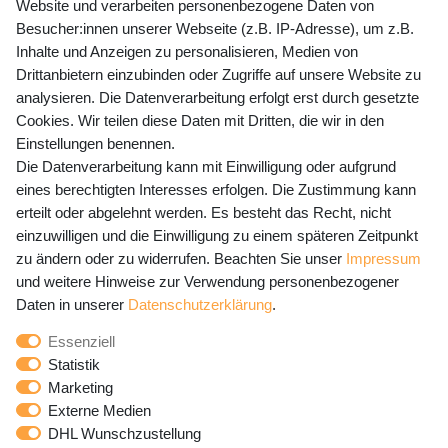
Website und verarbeiten personenbezogene Daten von
Mo-Fr 9-15 Uhr
Besucher:innen unserer Webseite (z.B. IP-Adresse), um z.B.
Inhalte und Anzeigen zu personalisieren, Medien von
shop@banjado.com
Drittanbietern einzubinden oder Zugriffe auf unsere Website zu
analysieren. Die Datenverarbeitung erfolgt erst durch gesetzte
Preisangaben inkl. gesetzl. MwSt. und zzgl. Service- und
Cookies. Wir teilen diese Daten mit Dritten, die wir in den
Versandkosten
Einstellungen benennen.
Die Datenverarbeitung kann mit Einwilligung oder aufgrund
eines berechtigten Interesses erfolgen. Die Zustimmung kann
erteilt oder abgelehnt werden. Es besteht das Recht, nicht
Newsletter Anmeldung - Keine Angebote
einzuwilligen und die Einwilligung zu einem späteren Zeitpunkt
mehr verpassen!
zu ändern oder zu widerrufen. Beachten Sie unser
Impressum
und weitere Hinweise zur Verwendung personenbezogener
Newsletter
E-MAIL **
Daten in unserer
Daten­schutz­erklärung
.
Honig
Essenziell
Hiermit bestätige ich, dass ich die
Daten­schutz­erklärung
Statistik
gelesen habe. Meine Einwilligung kann ich jederzeit
Marketing
widerrufen.**
Externe Medien
DHL Wunschzustellung