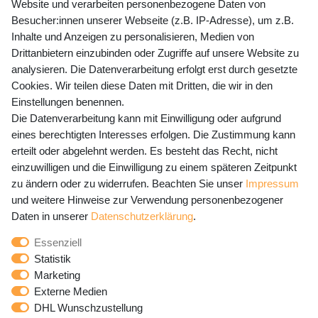
Website und verarbeiten personenbezogene Daten von
Mo-Fr 9-15 Uhr
Besucher:innen unserer Webseite (z.B. IP-Adresse), um z.B.
Inhalte und Anzeigen zu personalisieren, Medien von
shop@banjado.com
Drittanbietern einzubinden oder Zugriffe auf unsere Website zu
analysieren. Die Datenverarbeitung erfolgt erst durch gesetzte
Preisangaben inkl. gesetzl. MwSt. und zzgl. Service- und
Cookies. Wir teilen diese Daten mit Dritten, die wir in den
Versandkosten
Einstellungen benennen.
Die Datenverarbeitung kann mit Einwilligung oder aufgrund
eines berechtigten Interesses erfolgen. Die Zustimmung kann
erteilt oder abgelehnt werden. Es besteht das Recht, nicht
Newsletter Anmeldung - Keine Angebote
einzuwilligen und die Einwilligung zu einem späteren Zeitpunkt
mehr verpassen!
zu ändern oder zu widerrufen. Beachten Sie unser
Impressum
und weitere Hinweise zur Verwendung personenbezogener
Newsletter
E-MAIL **
Daten in unserer
Daten­schutz­erklärung
.
Honig
Essenziell
Hiermit bestätige ich, dass ich die
Daten­schutz­erklärung
Statistik
gelesen habe. Meine Einwilligung kann ich jederzeit
Marketing
widerrufen.**
Externe Medien
DHL Wunschzustellung