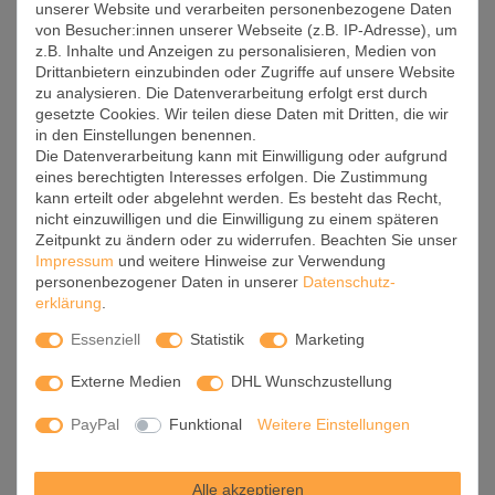
unserer Website und verarbeiten personenbezogene Daten
von Besucher:innen unserer Webseite (z.B. IP-Adresse), um
z.B. Inhalte und Anzeigen zu personalisieren, Medien von
10019 - New
10021 - Pferd
10022 - Retro
Drittanbietern einzubinden oder Zugriffe auf unsere Website
York
zu analysieren. Die Datenverarbeitung erfolgt erst durch
gesetzte Cookies. Wir teilen diese Daten mit Dritten, die wir
in den Einstellungen benennen.
Die Datenverarbeitung kann mit Einwilligung oder aufgrund
eines berechtigten Interesses erfolgen. Die Zustimmung
kann erteilt oder abgelehnt werden. Es besteht das Recht,
nicht einzuwilligen und die Einwilligung zu einem späteren
Zeitpunkt zu ändern oder zu widerrufen. Beachten Sie unser
Impressum
und weitere Hinweise zur Verwendung
10023 -
10024 -
10025 -
personenbezogener Daten in unserer
Daten­schutz­
Sonnenunterga
Steine&Meer
Steine&Relax
erklärung
.
ng
Essenziell
Statistik
Marketing
Externe Medien
DHL Wunschzustellung
PayPal
Funktional
Weitere Einstellungen
Alle akzeptieren