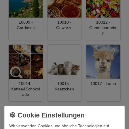
10009 -
10010 -
10012 -
Gardasee
Gewürze
Gummibaerche
n
10014 -
10015 -
10017 - Lama
Kaffee&Schokol
Kaetzchen
ade
Wir verwenden Cookies und ähnliche Technologien auf