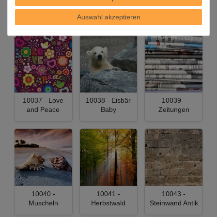
10026 -
10027 - Strand
10032 - Mops
Steinwand
Auswahl akzeptieren
10037 - Love
10038 - Eisbär
10039 -
and Peace
Baby
Zeitungen
10040 -
10041 -
10043 -
Muscheln
Herbstwald
Steinwand Antik