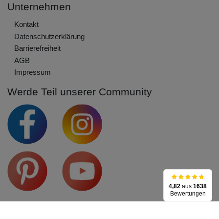
Unternehmen
Kontakt
Daten­schutz­erklärung
Barrierefreiheit
AGB
Impressum
Werde Teil unserer Community
4,82
aus
1638
Bewertungen
Service